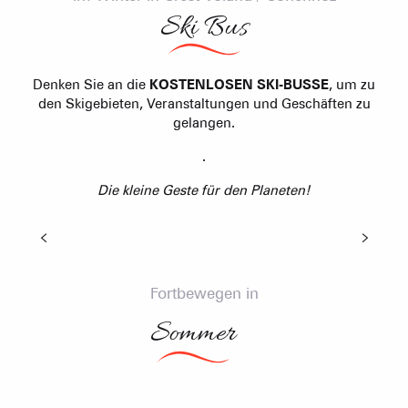
Ski Bus
Denken Sie an die
KOSTENLOSEN SKI-BUSSE
, um zu
den Skigebieten, Veranstaltungen und Geschäften zu
gelangen.
Skishuttle Crest-Voland Cohennoz - Notre Dame de
.
Bellecombe
Denken Sie an Natural Shuttle
Die kleine Geste für den Planeten!
Den ganzen Sommer über verkehrt ein
KOSTENLOSER Pendelbusservice zwischen den
Stationen des Val d'Arly.. Vom Col des Aravis zum
Col des Saisies Shuttle-Busse mit...
Fortbewegen in
WEITERE INFORMATIONEN
Sommer