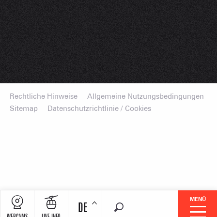
Rechtliche Hinweise
Allgemeine Nutzungsbedingungen
Sitemap
Datenschutzrichtlinie / Cookies
MENÜ
DE
Suche
WEBCAMS
LIVE-INFO