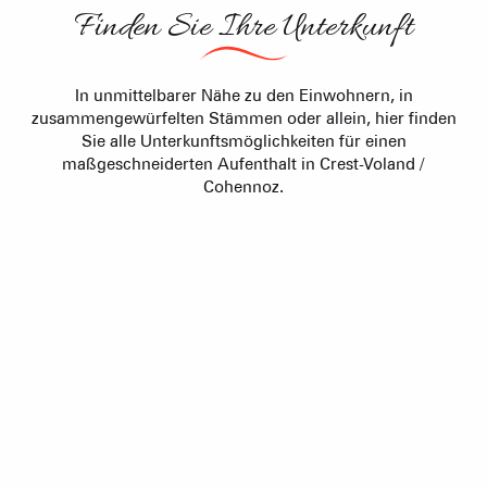
Finden Sie Ihre Unterkunft
In unmittelbarer Nähe zu den Einwohnern, in
zusammengewürfelten Stämmen oder allein, hier finden
Sie alle Unterkunftsmöglichkeiten für einen
maßgeschneiderten Aufenthalt in Crest-Voland /
Cohennoz.
Reservierungszentrale
Hotels
Möblierte Wohnungen
Gästezimmer
Empfang von Gruppen
Berghütten / Gîtes d'étapes
Immobilienagentur