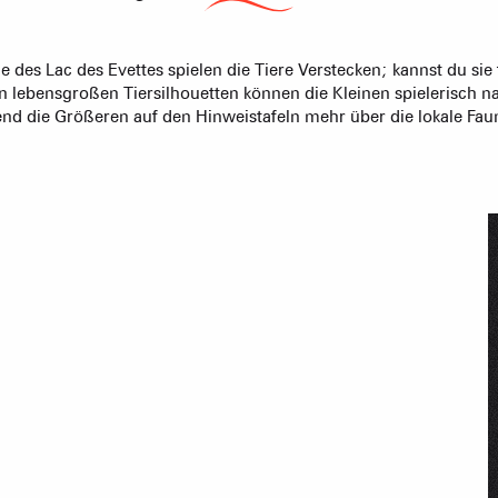
d die Größeren auf den Hinweistafeln mehr über die lokale Fau
CAISSE JAILLET(MEGEVE)
Mise à jour : 05 août 2026 - 15:43
ERZEUGER & 
TS des Evettes
Ge