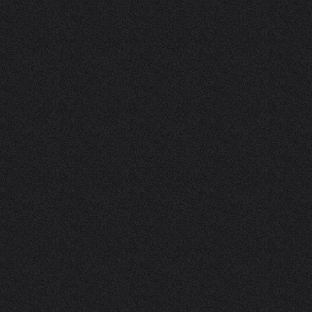
anstaltung vorschlagen
und Gruppenunterkünfte
s
üros
der Vermieter möblierter
ungen