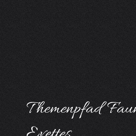
Themenpfad Faun
Evettes
Ein spielerischer Parcours wie ein Versteckspiel