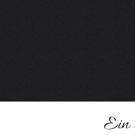
Ein 
Im Wald in der Näh
Themenpfad mit seinen