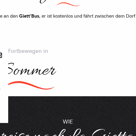
AKTIVITÄTEN 
ie an den
Giett’Bus
, er ist kostenlos und fährt zwischen dem Dorf
Sommet du Torraz
- 1930m
Fortbewegen in
e
Sommet mont
Sommer
Lachat
- 1650m
Val d Arly
sommet
- 2069m
s
Flumet
- 1030m
WIE