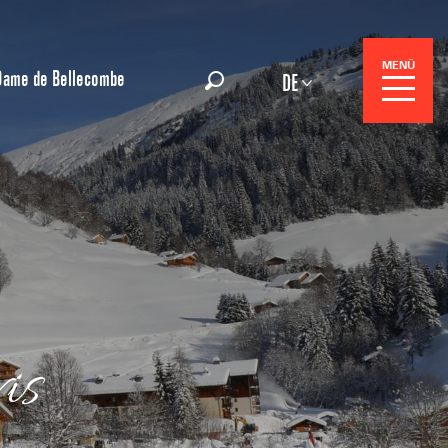
MENÜ
Dame de Bellecombe
DE
Suche
gszentrale
is
e-Reisen