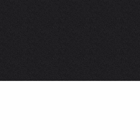
und Gruppenunterkünfte
s
üros
der Vermieter möblierter
ungen