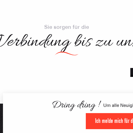
Sie sorgen für die
Verbindung bis zu un
Denken Sie an Natural Shuttle
FRANÇOI
UNSERE 
IN DER
HOCHLEISTU
Dring dring !
Um alle Neuigk
UNVERZIC
Ich melde mich für 