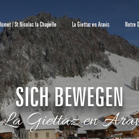
lumet / St Nicolas la Chapelle
La Giettaz en Aravis
Notre 
SICH BEWEGEN
Reservierun
n La Giettaz en Arav
All-Inclusiv
Agenda