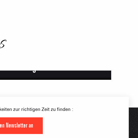
s
Verbindung Bahnhof Albertville
S PLACE –
SKIGEBIETE
 FAMILIE
NGSSPORTLERIN
eiten zur richtigen Zeit zu finden :
HTBARE APPS
den Newsletter an