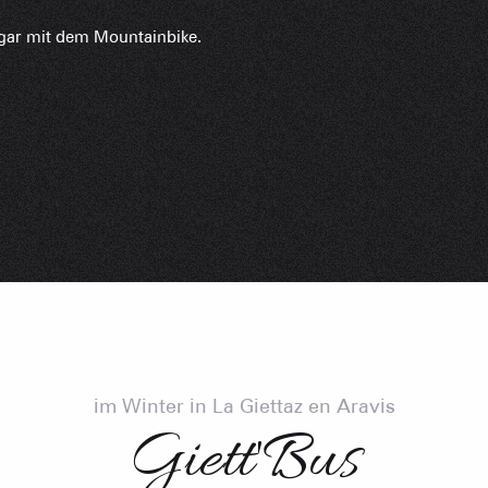
Berghütten 
sogar mit dem Mountainbike.
Club-Resort
Immobilienb
Vereinigung 
Ferienwohn
im Winter in La Giettaz en Aravis
Giett'Bus