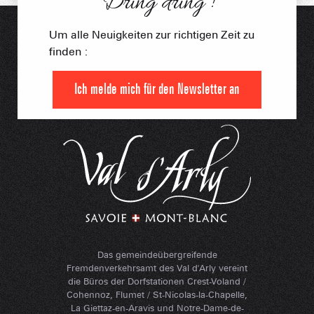
Dring dring !
Um alle Neuigkeiten zur richtigen Zeit zu
finden :
Ich melde mich für den Newsletter an
Das gemeindeübergreifende
Fremdenverkehrsamt des Val d'Arly vereint
die Büros der Dorfstationen Crest-Voland /
Cohennoz, Flumet / St-Nicolas-la-Chapelle,
La Giettaz-en-Aravis und Notre-Dame-de-