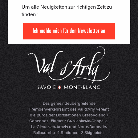
Um alle Neuigkeiten zur richtigen Zeit zu
finden :
Ich melde mich für den Newsletter an
Das gemeindeübergreifende
Fremdenverkehrsamt des Val d'Arly vereint
die Büros der Dorfstationen Crest-Voland /
Cohennoz, Flumet / St-Nicolas-la-Chapelle,
La Giettaz-en-Aravis und Notre-Dame-de-
Bellecombe. 4 Stationen, 2 Skigebiete.