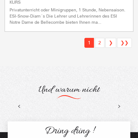
KURS
Privatunterricht oder Minigruppen, 1 Stunde, Nebensaison.
ESI-Snow-Diam´s Die Lehrer und Lehrerinnen des ESI
Notre Dame de Bellecombe bieten Ihnen ma...
1
2
❯
❯❯
Und warum nicht
Skifahren - Gleiten
Für Kinder
Dring dring !