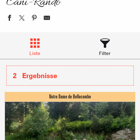
Cani-Rando
Liste
Filter
2
Ergebnisse