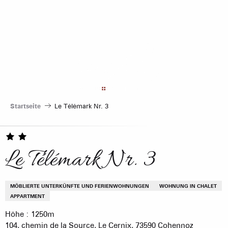
Aller
au
contenu
principal
Startseite
Le Télémark Nr. 3
Le Télémark Nr. 3
MÖBLIERTE UNTERKÜNFTE UND FERIENWOHNUNGEN
WOHNUNG IN CHALET
APPARTMENT
Höhe : 1250m
104, chemin de la Source, Le Cernix, 73590 Cohennoz