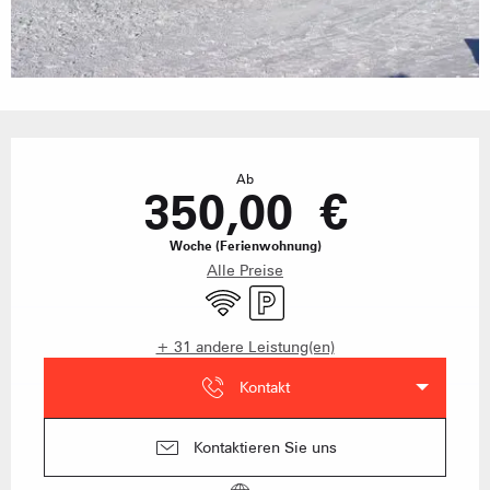
Öffnungszeiten & Kontaktdaten
Ab
350,00 €
Woche (Ferienwohnung)
Alle Preise
Wi-Fi
Parkplatz
+ 31 andere Leistung(en)
Kontakt
Kontaktieren Sie uns