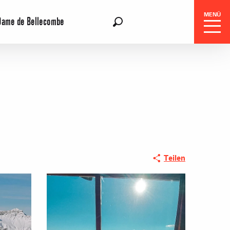
MENÜ
Dame de Bellecombe
DE
Suche
Teilen
gszentrale
e-Reisen