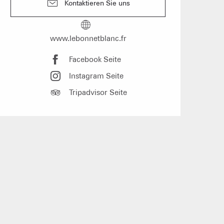
Kontaktieren Sie uns
n Gruppen
anstaltung vorschlagen
www.lebonnetblanc.fr
und Gruppenunterkünfte
Facebook Seite
Instagram Seite
Tripadvisor Seite
s
üros
der Vermieter möblierter
ungen