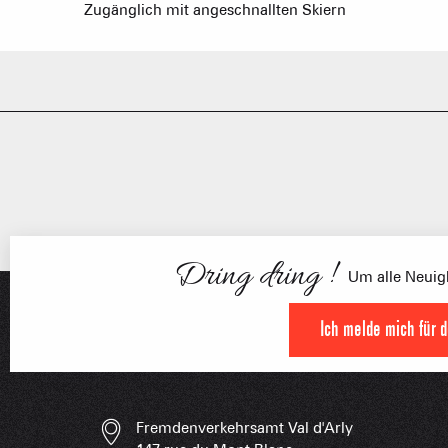
Zugänglich mit angeschnallten Skiern
FRANÇOI
UNSERE 
IN DER
HOCHLEISTU
UNVERZIC
Dring dring !
Um alle Neuigk
Ich melde mich für 
Fremdenverkehrsamt Val d'Arly