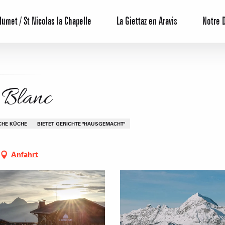
lumet / St Nicolas la Chapelle
La Giettaz en Aravis
Notre 
 Blanc
CHE KÜCHE
BIETET GERICHTE "HAUSGEMACHT"
Anfahrt
Reservierun
All-Inclusiv
Agenda