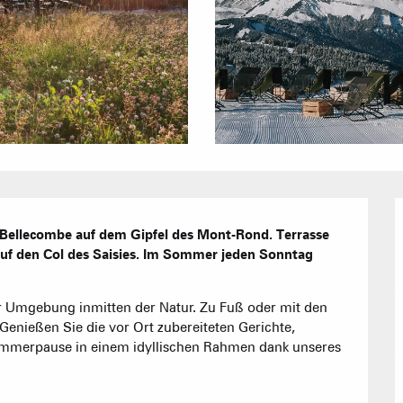
Hotels
Möblierte W
Unsere G
Touristenre
Bellecombe auf dem Gipfel des Mont-Rond. Terrasse 
auf den Col des Saisies. Im Sommer jeden Sonntag 
CREST-VOLA
Gästezimme
IN DER
Das Fami
Die Wochenb
r Umgebung inmitten der Natur. Zu Fuß oder mit den 
enießen Sie die vor Ort zubereiteten Gerichte, 
lemmerpause in einem idyllischen Rahmen dank unseres 
Baumhäuser