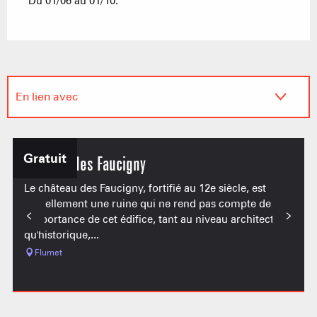
Du 01/06 au 01/10.
En lien avec
Se trouve au départ de...
Gratuit
Château des Faucigny
Le château des Faucigny, fortifié au 12e siècle, est
actuellement une ruine qui ne rend pas compte de
l'importance de cet édifice, tant au niveau architectural
qu'historique,...
Flumet