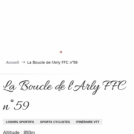
Aller
au
contenu
principal
Accueil
La Boucle de l'Arly FFC n°59
La Boucle de l'Arly FFC
n°59
LOISIRS SPORTIFS
SPORTS CYCLISTES
ITINÉRAIRE VTT
Altitude : 893m