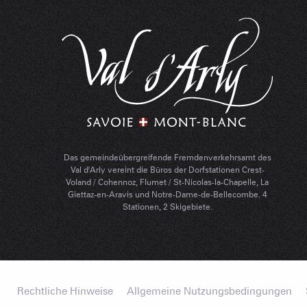
Das gemeindeübergreifende Fremdenverkehrsamt des
Val d'Arly vereint die Büros der Dorfstationen Crest-
Voland / Cohennoz, Flumet / St-Nicolas-la-Chapelle, La
Giettaz-en-Aravis und Notre-Dame-de-Bellecombe. 4
Stationen, 2 Skigebiete.
Rechtliche Hinweise
Allgemeine Nutzungsbedingungen