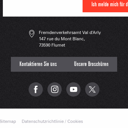
Ich melde mich für 
FRANÇOI
UNSERE 
IN DER
HOCHLEISTU
Fremdenverkehrsamt Val d'Arly
147 rue du Mont Blanc,
UNVERZIC
73590 Flumet
Kontaktieren Sie uns
Unsere Broschüren
Sitemap
Datenschutzrichtlinie / Cookies