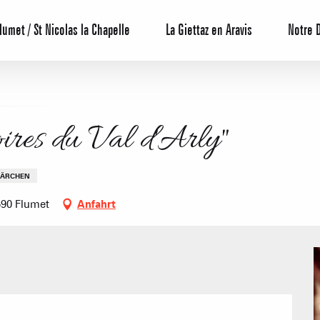
lumet / St Nicolas la Chapelle
La Giettaz en Aravis
Notre 
toires du Val d'Arly"
ÄRCHEN
Reservierun
590 Flumet
Anfahrt
All-Inclusiv
Agenda
Hotels
Möblierte W
Unsere G
Touristenre