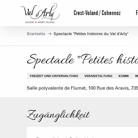
Aller
au
Crest-Voland / Cohennoz
F
contenu
principal
Startseite
Spectacle "Petites histoires du Val d'Arly"
Spectacle "Petites his
FREIZEIT UND UNTERHALTUNG
VERANSTALTUNG
KOMIK
M
Salle polyvalente de Flumet, 100 Rue des Aravis, 73
Zugänglichkeit