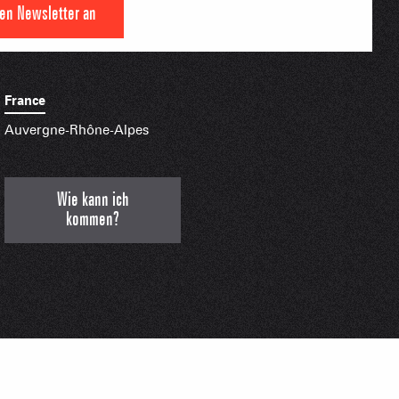
den Newsletter an
S PLACE –
SKIGEBIETE
 FAMILIE
NGSSPORTLERIN
France
Auvergne-Rhône-Alpes
HTBARE APPS
Wie kann ich
kommen?