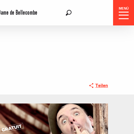
MENÜ
Dame de Bellecombe
DE
Suche
gszentrale
Teilen
e-Reisen
ohnungen oder Chalets
WO AUSGEHE
roßveranstaltungen
sidenzen