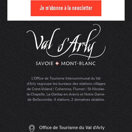
Je m'abonne à la newsletter
L'Office de Tourisme Intercommunal du Val
d'Arly regroupe les bureaux des stations-villages
de Crest-Voland / Cohennoz, Flumet / St-Nicolas-
la-Chapelle, La-Giettaz-en-Aravis et Notre-Dame-
de-Bellecombe. 4 stations, 2 domaines skiables.
Office de Tourisme du Val d'Arly