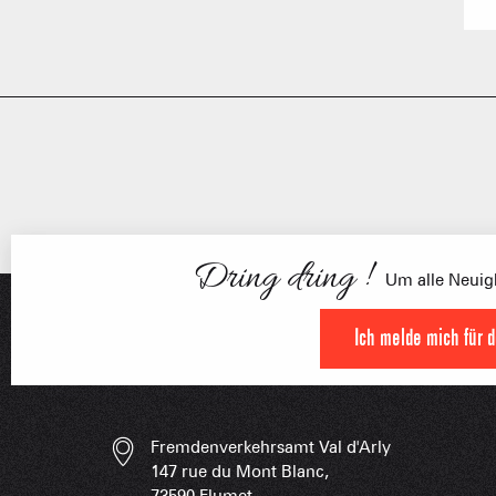
FRANÇOI
UNSERE 
IN DER
Dring dring !
Um alle Neuigk
HOCHLEISTU
Ich melde mich für 
UNVERZIC
Fremdenverkehrsamt Val d'Arly
147 rue du Mont Blanc,
73590 Flumet