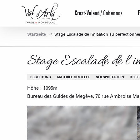
Aller
au
Crest-Voland / Cohennoz
F
contenu
principal
Startseite
Stage Escalade de l’initiation au perfectionn
Stage Escalade de l’in
BEGLEITUNG
MATERIEL GESTELLT
SEILSPORTARTEN
KLET
Höhe : 1095m
Bureau des Guides de Megève, 76 rue Ambroise Ma