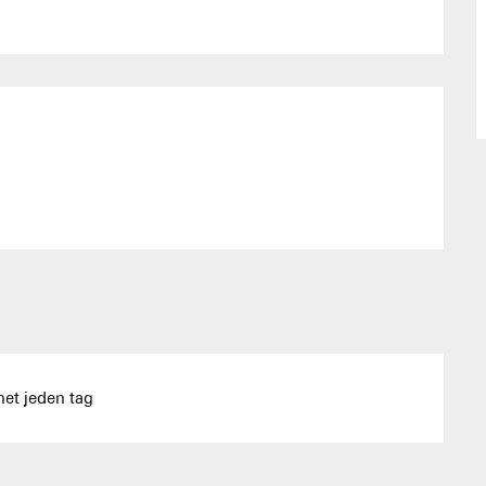
Immobilienb
Vereinigung 
Ferienwohn
AKTIVITÄTEN 
Sommet du Torraz
- 1930m
Sommet mont
net jeden tag
Lachat
- 1650m
Val d Arly
sommet
- 2069m