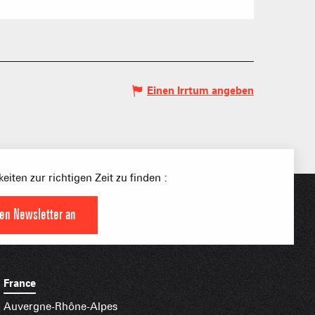
Einen Irrtum angeben
S PLACE –
SKIGEBIETE
 FAMILIE
eiten zur richtigen Zeit zu finden :
NGSSPORTLERIN
den Newsletter an
HTBARE APPS
France
Auvergne-Rhône-Alpes