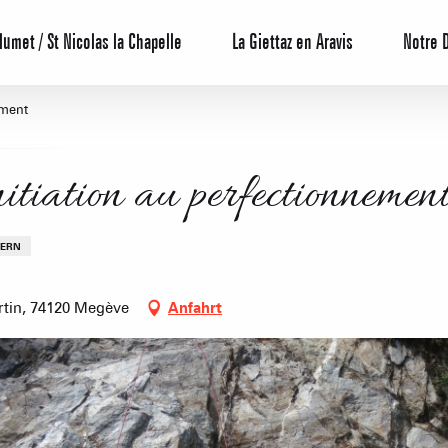
lumet / St Nicolas la Chapelle
La Giettaz en Aravis
Notre 
ement
itiation au perfectionnemen
TERN
Reservierun
rtin, 74120 Megève
Anfahrt
All-Inclusiv
Agenda
Hotels