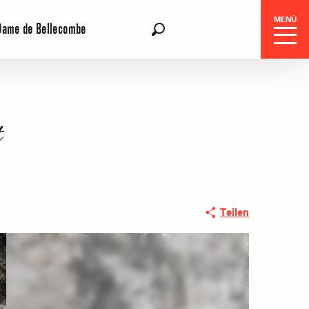
MENÜ
Dame de Bellecombe
DE
Suche
t
gszentrale
Teilen
e-Reisen