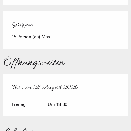
Gruppen
Gruppen
15 Person (en) Max
Öffnungszeiten
Bis zum
28 August 2026
vom
10 Juli 2026
bis zum
28 August 2026
Freitag
Um 18:30