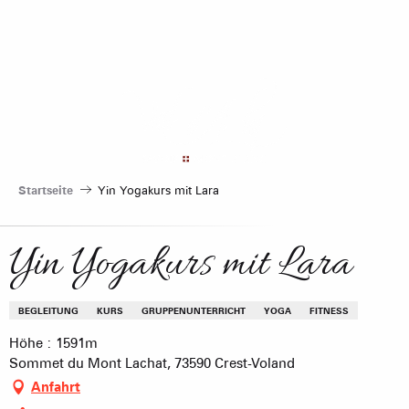
Aller
au
contenu
principal
Startseite
Yin Yogakurs mit Lara
Yin Yogakurs mit Lara
BEGLEITUNG
KURS
GRUPPENUNTERRICHT
YOGA
FITNESS
Höhe : 1591m
Sommet du Mont Lachat, 73590 Crest-Voland
Anfahrt