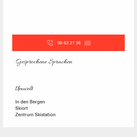
06 63 21 38
▒▒
Gesprochene Sprachen
Gesprochene Sprachen
Umwelt
Umwelt
In den Bergen
Skiort
Zentrum Skistation