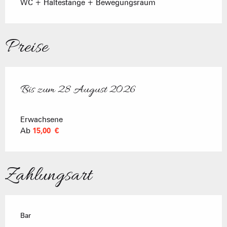
WC + Haltestange + Bewegungsraum
Preise
Bis zum
28 August 2026
ab
10 Juli 2026
bis zum
28 August 2026
Erwachsene
Ab
15,00 €
Zahlungsart
Bar