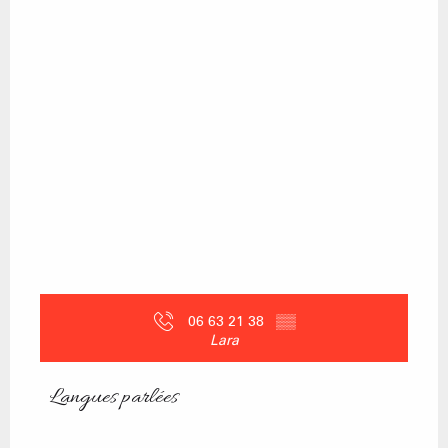
06 63 21 38
▒▒
Lara
Langues parlées
Langues parlées