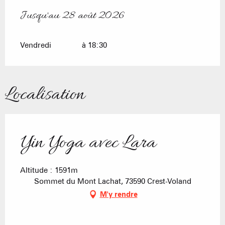
Jusqu'au
28 août 2026
Du
10 juillet 2026
au
28 août 2026
Vendredi
à 18:30
Localisation
Yin Yoga avec Lara
Altitude : 1591m
Sommet du Mont Lachat, 73590 Crest-Voland
M'y rendre