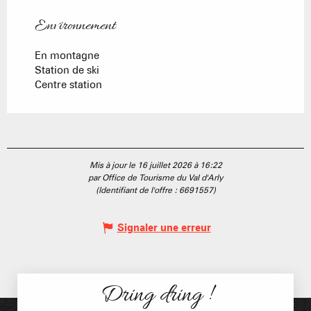
Environnement
Environnement
En montagne
Station de ski
Centre station
Mis à jour le 16 juillet 2026 à 16:22
par Office de Tourisme du Val d'Arly
(Identifiant de l'offre :
6691557
)
Signaler une erreur
Dring dring !