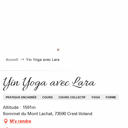
Aller
au
contenu
principal
Accueil
Yin Yoga avec Lara
Yin Yoga avec Lara
PRATIQUE ENCADRÉE
COURS
COURS COLLECTIF
YOGA
FORME
Altitude : 1591m
Sommet du Mont Lachat, 73590 Crest-Voland
M'y rendre