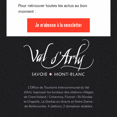
Pour retrouver toutes les actus au bon
moment :
Je m'abonne à la newsletter
L'Office de Tourisme Intercommunal du Val
d'Arly regroupe les bureaux des stations-villages
de Crest-Voland / Cohennoz, Flumet / St-Nicolas-
la-Chapelle, La-Giettaz-en-Aravis et Notre-Dame-
de-Bellecombe. 4 stations, 2 domaines skiables.