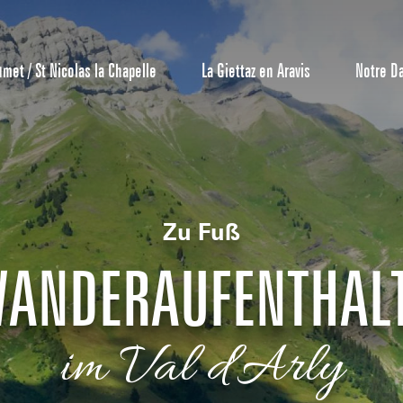
umet / St Nicolas la Chapelle
La Giettaz en Aravis
Notre D
Zu Fuß
Reservierun
ANDERAUFENTHAL
All-Inclusiv
Agenda
Hotels
im Val d'Arly
Möblierte W
Unsere G