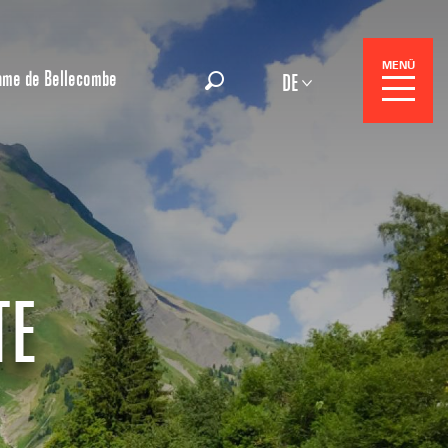
MENÜ
ame de Bellecombe
DE
Suche
gszentrale
TE
e-Reisen
ohnungen oder Chalets
WO AUSGEHE
roßveranstaltungen