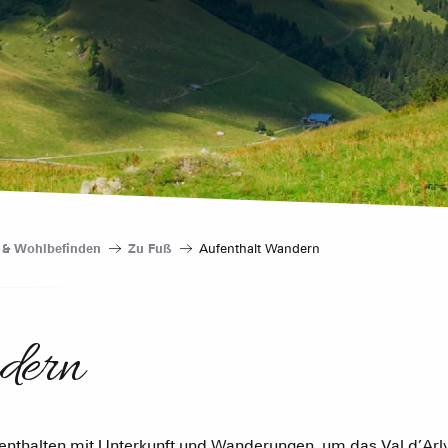
Touristenre
CREST-VOLA
Gästezimme
IN DER
Die Wochenb
Das Fami
Baumhäuser
Empfang vo
Eine Ver
Berghütten 
Club-Resort
n & Wohlbefinden
Zu Fuß
Aufenthalt Wandern
Immobilienb
dern
Vereinigung 
Ferienwohn
fenthalten mit Unterkunft und Wanderungen, um das Val d’Ar