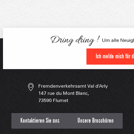
Unsere Begleiter
Dring dring !
Um alle Neuigke
FRANÇOI
Ich melde mich für 
UNSERE 
IN DER
HOCHLEISTU
Fremdenverkehrsamt Val d'Arly
UNVERZIC
147 rue du Mont Blanc,
73590 Flumet
Kontaktieren Sie uns
Unsere Broschüren