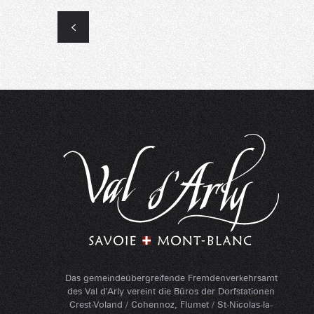
Das gemeindeübergreifende Fremdenverkehrsamt
des Val d'Arly vereint die Büros der Dorfstationen
Crest-Voland / Cohennoz, Flumet / St-Nicolas-la-