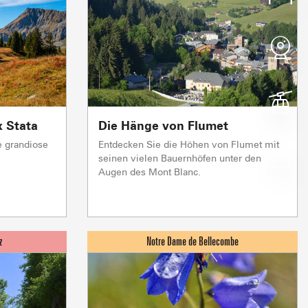
VON FRÜHLING
VON FRÜHLING
FEUCHT
FRISCH
Nachmittag
Nachmittag
Nachmittag
Nachmittag
16°
19°
16°
26°
Z EN ARAVIS
NOTRE DAME DE BE
IENSTLEISTUNGEN
RS D’ICI
SICH BEWEG
W
x Stata
Die Hänge von Flumet
 der Gipfel
Herz des Diaman
UNSERE GROSSVERANS
e grandiose
Entdecken Sie die Höhen von Flumet mit
seinen vielen Bauernhöfen unter den
Augen des Mont Blanc.
montées
Crest Voland Cohennoz
ND 
1/1
Skilifte
5/5
1/1
1/1
Skilifte
Skilifte
Skilifte