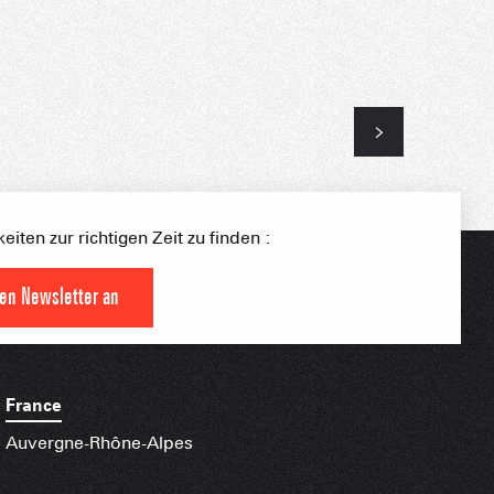
S PLACE –
SKIGEBIETE
 FAMILIE
NGSSPORTLERIN
HTBARE APPS
iten zur richtigen Zeit zu finden :
den Newsletter an
France
Auvergne-Rhône-Alpes