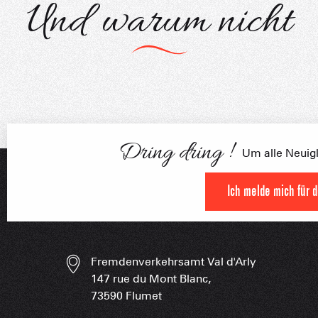
Und warum nicht
FRANÇOI
UNSERE 
IN DER
HOCHLEISTU
Unsere Begleiter
UNVERZIC
Dring dring !
Um alle Neuigke
Ich melde mich für 
Fremdenverkehrsamt Val d'Arly
147 rue du Mont Blanc,
73590 Flumet