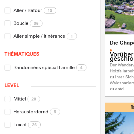
Aller / Retour
15
Boucle
36
Aller simple / Itinérance
1
Die Chap
Vorübe
THÉMATIQUES
geschlo
Der Wanderw
Randonnées spécial Famille
4
Holzfällarb
zu Ihrer Sich
Waldspazier
LEVEL
zu entd...
Mittel
20
Herausfordernd
5
Leicht
26