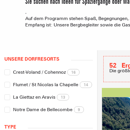
Sie suchen nach Ideen für Spaziergänge oder W
.
Auf dem Programm stehen Spaß, Begegnungen, Ab
Empfang ist: Unsere Bergbegleiter sowie die Ga
UNSERE DORFRESORTS
52
Er
Die größt
Crest-Voland / Cohennoz
16
Flumet / St Nicolas la Chapelle
14
La Giettaz en Aravis
13
Notre Dame de Bellecombe
9
TYPE