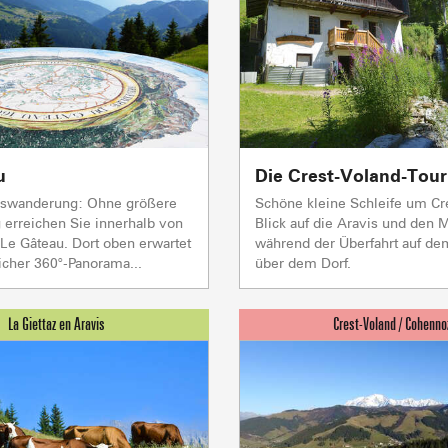
Flumet
TC BEAUREGARD
TC de la Logère
TSD Mont Rond
In Vo
In Vo
In Vo
0/1
TSF RAVINE
In Vo
Skilifte
CAISSE
In
Mise à jour : 06 août 2026 - 00:13
Vorb
JAILLET(MEGEVE)
TS des Evettes
Ge
u
Die Crest-Voland-Tour
ERZEUGER & 
eswanderung: Ohne größere
Schöne kleine Schleife um Cr
 erreichen Sie innerhalb von
Blick auf die Aravis und den 
Le Gâteau. Dort oben erwartet
während der Überfahrt auf de
licher 360°-Panorama...
über dem Dorf.