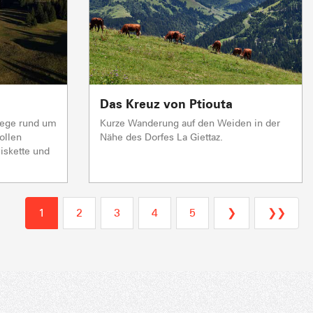
Das Kreuz von Ptiouta
wege rund um
Kurze Wanderung auf den Weiden in der
ollen
Nähe des Dorfes La Giettaz.
iskette und
1
2
3
4
5
❯
❯❯