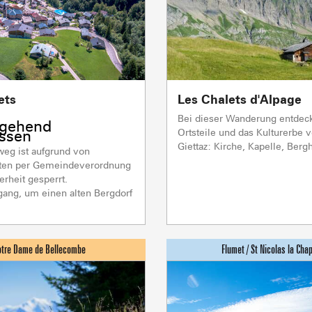
ets
Les Chalets d'Alpage
AKTIVITÄTEN 
Bei dieser Wanderung entdeck
rgehend
Ortsteile und das Kulturerbe 
ssen
Giettaz: Kirche, Kapelle, Bergh
eg ist aufgrund von
eiten per Gemeindeverordnung
erheit gesperrt.
Sommet du Torraz
gang, um einen alten Bergdorf
- 1930m
Sommet mont
Lachat
- 1650m
Val d Arly
sommet
- 2069m