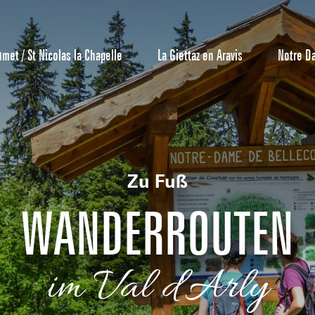
umet / St Nicolas la Chapelle
La Giettaz en Aravis
Notre D
Zu Fuß
WANDERROUTEN
Reservierun
im Val d'Arly
All-Inclusiv
Agenda