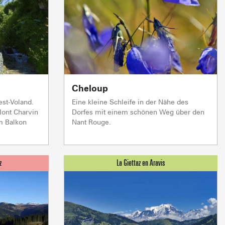
TC JAILLET
TSF GRANDE
rbereitung
rbereitung
rbereitung
In Vorbereitung
TSF TETE TORRAZ
rbereitung
In Vorbereitung
1/1
Andere
0/1
Skilifte
ereitung
schlossen
Cheloup
VERKAUF AB HOF
BESICHTIGUNGEN & 
est-Voland.
Eine kleine Schleife in der Nähe des
Mont Charvin
Dorfes mit einem schönen Weg über den
m Balkon
Nant Rouge.