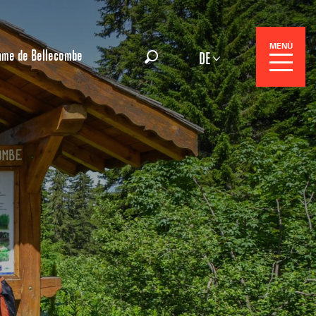
MENÜ
ame de Bellecombe
DE
Suche
gszentrale
e-Reisen