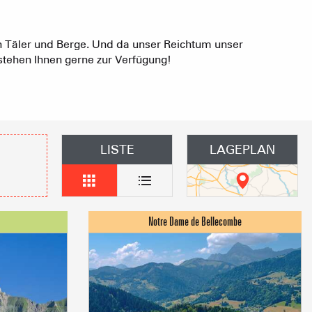
n Gruppen
anstaltung vorschlagen
Täler und Berge. Und da unser Reichtum unser
tehen Ihnen gerne zur Verfügung!
und Gruppenunterkünfte
s
LISTE
LAGEPLAN
üros
der Vermieter möblierter
ungen