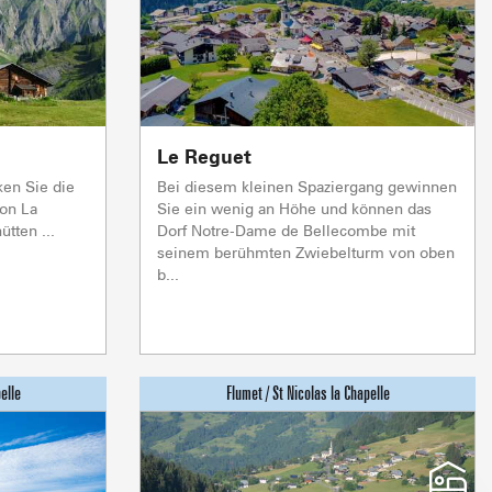
Le Reguet
& WOHLBEFINDEN
TRINKEN UND E
en Sie die
Bei diesem kleinen Spaziergang gewinnen
Live
von La
Sie ein wenig an Höhe und können das
ütten ...
Dorf Notre-Dame de Bellecombe mit
seinem berühmten Zwiebelturm von oben
b...
WETTERVORHERSAGE
BESCHNEIUNG
Höhe
Höhe
Höhe
Höhe
Morgens
Morgens
Morgens
Morgens
125 CM
190 CM
60 CM
0 CM
15°
16°
13°
16°
Schneequalität
Schneequalität
Schneequalität
Schneequalität