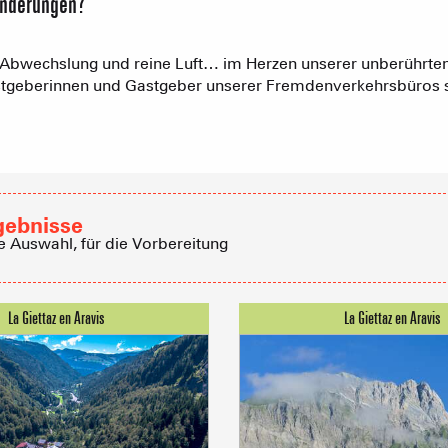
anderungen?
Empfang vo
Eine Ver
wechslung und reine Luft… im Herzen unserer unberührten 
stgeberinnen und Gastgeber unserer Fremdenverkehrsbüros s
Berghütten 
Club-Resort
gebnisse
e Auswahl, für die Vorbereitung
Immobilienb
Vereinigung 
Ferienwohn