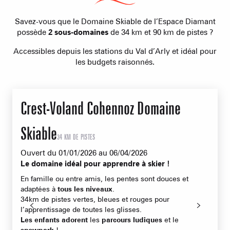
Savez-vous que le Domaine Skiable de l’Espace Diamant
possède
2 sous-domaines
de 34 km et 90 km de pistes ?
Accessibles depuis les stations du Val d’Arly et idéal pour
les budgets raisonnés.
Crest-Voland Cohennoz Domaine
O
Skiable
34 KM DE PISTES
I
Ouvert du 01/01/2026 au 06/04/2026
B
Le domaine idéal pour apprendre à skier !
D
En famille ou entre amis, les pentes sont douces et
L
adaptées à
tous les niveaux
.
e
34km de pistes vertes, bleues et rouges pour
d
l’apprentissage de toutes les glisses.
P
Les enfants adorent
les
parcours ludiques
et le
e
snowpark
!