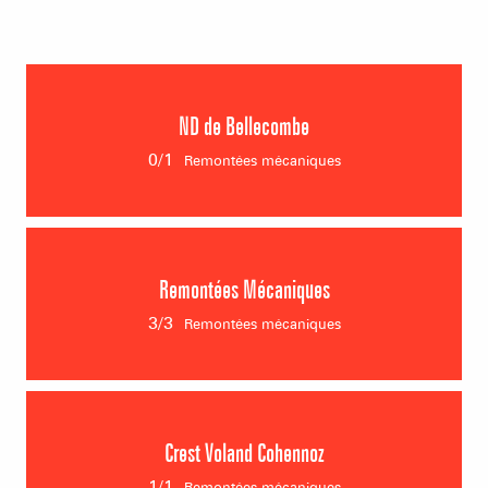
ND de Bellecombe
0/1
Remontées mécaniques
0/1
Remontées mécaniques
TSD Mont Rond
Remontées Mécaniques
Fermée
3/3
Remontées mécaniques
3/3
Remontées mécaniques
TSD BISANNE
Crest Voland Cohennoz
En préparation
TSD CHARD DU BEURRE
En préparation
1/1
Remontées mécaniques