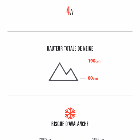
4
/
7
HAUTEUR TOTALE DE NEIGE
190
cm
60
cm
RISQUE D'AVALANCHE
2069m
1650m