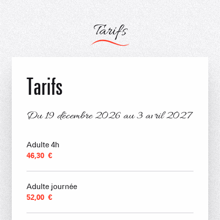
Tarifs
Tarifs
Du
19 décembre 2026
au
3 avril 2027
Du
19 décembre 2026
au
3 avril 2027
Adulte 4h
46,30 €
Adulte journée
52,00 €