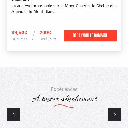
d
La vue est imprenable sur le Mont-Charvin, la Chaîne des
V
Aravis et le Mont-Blanc.
39,50€
200€
DÉCOUVRIR LE DOMAINE
La journée
Les 6 jours
L
Expériences
À tester absolument
Le Télétraineau