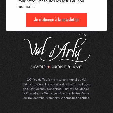
Pour retrouver toutes les actus au bon
moment :
Je m'abonne à la newsletter
L'Office de Tourisme Intercommunal du Val
d'Arly regroupe les bureaux des stations-villages
de Crest-Voland / Cohennoz, Flumet / St-Nicolas-
la-Chapelle, La-Giettaz-en-Aravis et Notre-Dame-
de-Bellecombe. 4 stations, 2 domaines skiables.