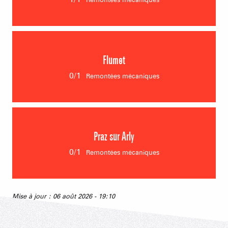
TSD LEGETTE
En préparation
1/1
Remontées mécaniques
TC de la Logère
Flumet
En préparation
0/1
Remontées mécaniques
0/1
Remontées mécaniques
TS des Evettes
Praz sur Arly
Fermée
0/1
Remontées mécaniques
0/1
Remontées mécaniques
Mise à jour : 06 août 2026 - 19:10
TSD Cret du Midi
Fermée