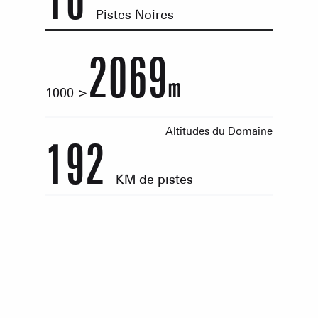
10
Pistes Noires
2069
m
1000 >
Altitudes du Domaine
192
KM de pistes