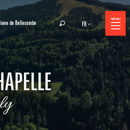
MENU
Dame de Bellecombe
FR
Recherche
HAPELLE
ly
Réservation