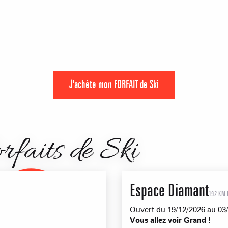
Mise à jour : 07 août 2026 - 00:10
prép
JAILLET(MEGEVE)
TS des Evettes
PRODUCTEURS & 
J'achète mon FORFAIT de Ski
rfaits de Ski
Espace Diamant
192 KM 
Ouvert du 19/12/2026 au 03
Vous allez voir Grand !