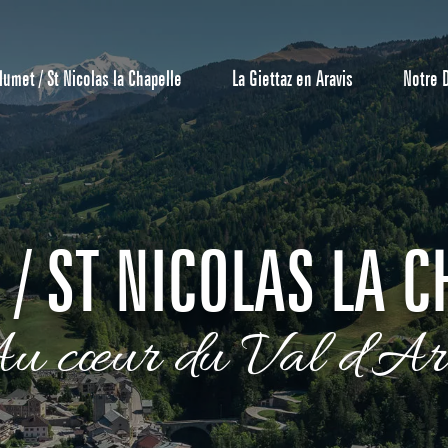
lumet / St Nicolas la Chapelle
La Giettaz en Aravis
Notre 
 / ST NICOLAS LA C
u cœur du Val d'Ar
Centrale de 