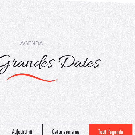
AGENDA
Sommet du Torraz
- 1930m
Grandes Dates
Sommet mont
Lachat
- 1650m
Val d Arly
sommet
- 2069m
Flumet
- 1030m
Aujourd'hui
Cette semaine
Tout l'agenda