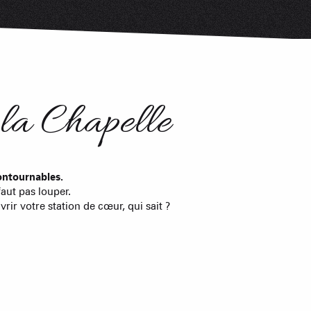
obilières
 des loueurs en meublés
la Chapelle
ontournables.
faut pas louper.
ir votre station de cœur, qui sait ?
Magic Li
 & BIEN-ÊTRE
BOIRE ET MAN