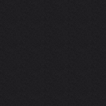
hôtes
s les arbres
 un événement
Groupes
îtes d'étapes