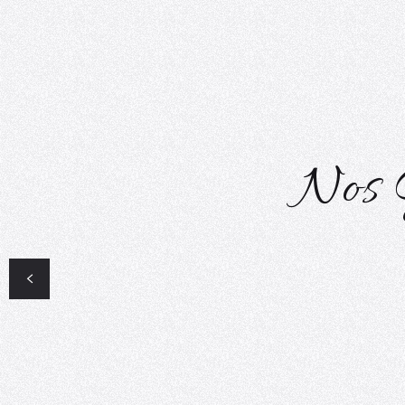
Nos 
Spectacle « Tête de mule »
tout public