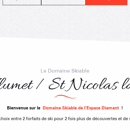
LA GIETTA
REMONTÉES MÉCANIQUE
COMMERCES
SAVEU
Atteindre
6
/8
PORTES DU MONT-BLANC Re
mécaniques
5/5
Remontées mécaniques
Le Domaine Skiable
1/1
Autres
lumet / St Nicolas l
Flumet
TC BEAUREGARD
TC de la Logère
TSD Mont Rond
En p
En p
0/1
TSF RAVINE
En p
Remontées mécaniques
Bienvenue sur le
Domaine Skiable de l’Espace Diamant
!
choix entre 2 forfaits de ski pour 2 fois plus de découvertes et d
CAISSE
En