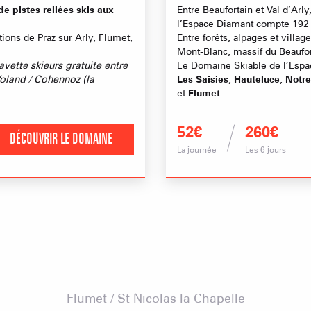
e pistes reliées skis aux
Entre Beaufortain et Val d’Arl
l’Espace Diamant compte 192 k
tions de Praz sur Arly, Flumet,
Entre forêts, alpages et vill
Mont-Blanc, massif du Beaufo
navette skieurs gratuite entre
Le Domaine Skiable de l’Espac
oland / Cohennoz (la
Les Saisies
,
Hauteluce
,
Notr
et
Flumet
.
52€
260€
DÉCOUVRIR LE DOMAINE
La journée
Les 6 jours
Flumet / St Nicolas la Chapelle