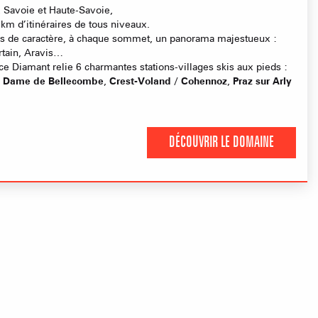
y, Savoie et Haute-Savoie,
m d’itinéraires de tous niveaux.
ages de caractère, à chaque sommet, un panorama majestueux :
rtain, Aravis…
e Diamant relie 6 charmantes stations-villages skis aux pieds :
e Dame de Bellecombe
,
Crest-Voland / Cohennoz
,
Praz sur Arly
DÉCOUVRIR LE DOMAINE