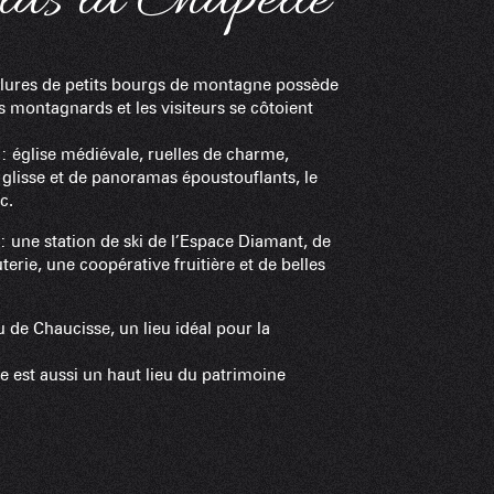
las la Chapelle
Chambres d'
 allures de petits bourgs de montagne possède
es montagnards et les visiteurs se côtoient
Cabanes dan
 : église médiévale, ruelles de charme,
glisse et de panoramas époustouflants, le
Proposer
c.
: une station de ski de l’Espace Diamant, de
Accueil de 
ie, une coopérative fruitière et de belles
u de Chaucisse, un lieu idéal pour la
le est aussi un haut lieu du patrimoine
Refuges et G