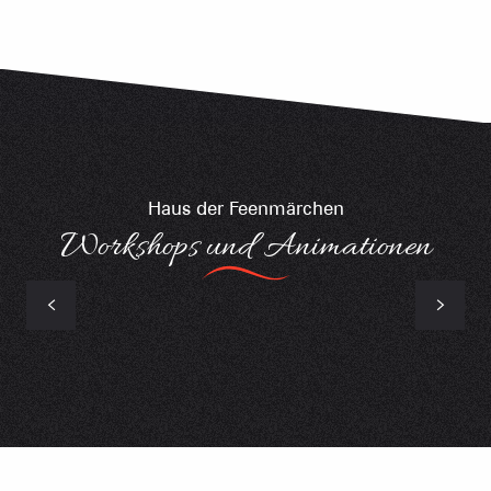
Haus der Feenmärchen
Workshops und Animationen
Museum "La Maison des Contes de Fées"
(Das Haus der Märchen)