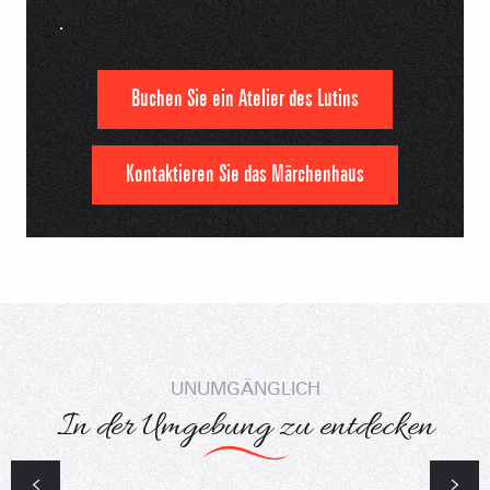
.
Buchen Sie ein Atelier des Lutins
Kontaktieren Sie das Märchenhaus
UNUMGÄNGLICH
In der Umgebung zu entdecken
Babyschlitten