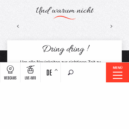
Und warum nicht
Digitales Museum der Coop
Dring dring !
Um alle Neuigkeiten zur richtigen Zeit zu
MENÜ
finden :
DE
Suche
WEBCAMS
LIVE-INFO
Ich melde mich für den Newsletter an
Unsere Club-Resorts Stationen
Entfliehen