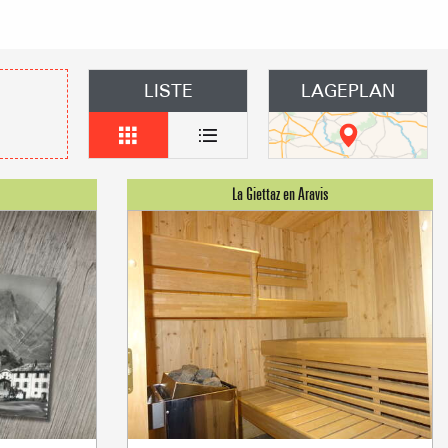
n Gruppen
anstaltung vorschlagen
LISTE
LAGEPLAN
und Gruppenunterkünfte
s
üros
der Vermieter möblierter
ungen