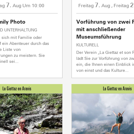
7.
7.
2
tag
Aug
Um 10:00
Freitag
Aug
,
Freitag
mily Photo
Vorführung von zwei 
mit anschließender
UND UNTERHALTUNG
Museumsführung
sich mit Familie oder
f ein Abenteuer durch das
KULTURELL
e Liste von
Der Verein „La Giettaz et son 
rungen zu meistern. Sie
AKTIVITÄTEN 
lädt Sie zur Vorführung von z
ell sei...
ein, die Ihnen einen Einblick 
von einst und das Kulture...
Sommet du Torraz
- 1930m
Sommet mont
Lachat
- 1650m
Val d Arly