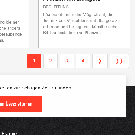
BEGLEITUNG
Léa bietet Ihnen die Möglichkeit, die
Technik des Vergoldens mit Blattgold zu
ng kleiner
erlernen und Ihr eigenes künstlerisches
S PLACE –
oche anders
Bild zu gestalten, mit Pflanzen,...
SKIGEBIETE
 FAMILIE
mberaubende
a...
NGSSPORTLERIN
1
2
3
4
❯
❯❯
HTBARE APPS
iten zur richtigen Zeit zu finden :
den Newsletter an
France