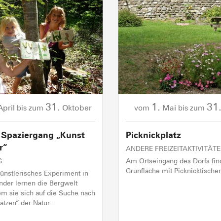
Flumet
TC BEAUREGARD
TC de la Logère
TSD Mont Rond
In Vo
Ge
0/1
TSF RAVINE
In Vo
Skilifte
CAISSE JAILLET(MEGEVE)
Mise à jour : 07 août 2026 - 10:40
TS des Evettes
Ge
31.
1.
31
April
Oktober
Mai
bis zum
vom
bis zum
ERZEUGER & 
r Spaziergang „Kunst
Picknickplatz
r“
ANDERE FREIZEITAKTIVITÄT
G
Am Ortseingang des Dorfs fin
Grünfläche mit Picknicktische
künstlerisches Experiment in
inder lernen die Bergwelt
m sie sich auf die Suche nach
tzen“ der Natur...