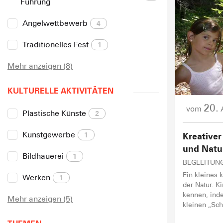
Führung
Angelwettbewerb
4
Traditionelles Fest
1
Mehr anzeigen (8)
KULTURELLE AKTIVITÄTEN
20.
vom
Plastische Künste
2
Kunstgewerbe
1
Kreative
und Natu
Bildhauerei
1
BEGLEITUN
Ein kleines 
Werken
1
der Natur. K
kennen, inde
Mehr anzeigen (5)
kleinen „Schä