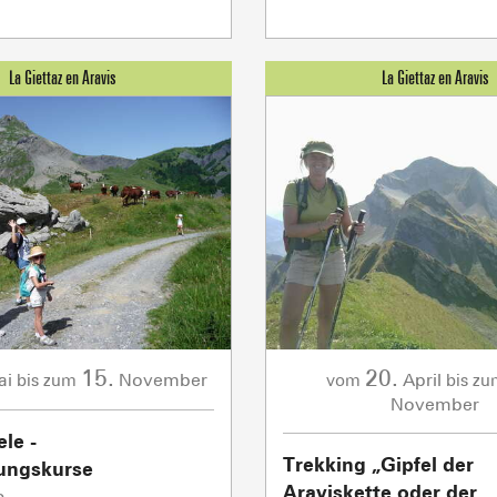
15.
20.
ai
November
April
bis zum
vom
bis z
November
ele -
Trekking „Gipfel der
rungskurse
Araviskette oder der