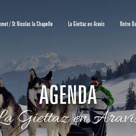
umet / St Nicolas la Chapelle
La Giettaz en Aravis
Notre D
AGENDA
Reservierun
La Giettaz en Aravi
All-Inclusiv
Agenda