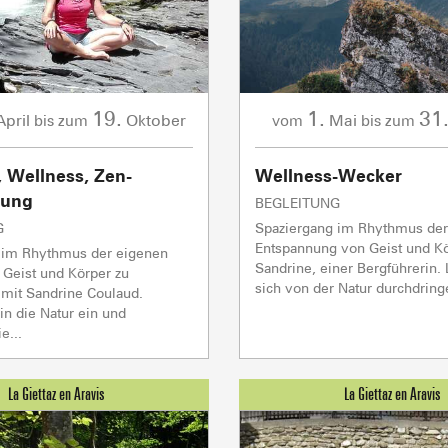
sommet
- 2069m
Flumet
- 1030m
19.
1.
31
April
Oktober
Mai
bis zum
vom
bis zum
 Wellness, Zen-
Wellness-Wecker
LA GIETTA
nung
SKILIFTE
BEGLEITUNG
GESCHÄFTE & D
SAVEU
Erreichen
G
Spaziergang im Rhythmus der
6
/8
Entspannung von Geist und Kö
 im Rhythmus der eigenen
Sandrine, einer Bergführerin.
Geist und Körper zu
sich von der Natur durchdringe
 mit Sandrine Coulaud.
PORTES DU MONT-BLANC Re
in die Natur ein und
e...
mécaniques
5/5
Skilifte
1/1
Andere