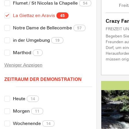
Flumet / St Nicolas la Chapelle
54
Frei
La Giettaz en Aravis
45
Crazy Fa
Notre Dame de Bellecombe
57
FREIZEIT 
Begeben Sie 
in der Umgebung
19
Freunden au
Dorf, um ein
Marthod
1
Herausforde
müssen origin
Weniger Anzeigen
ZEITRAUM DER DEMONSTRATION
Heute
14
Morgen
11
Wochenende
14