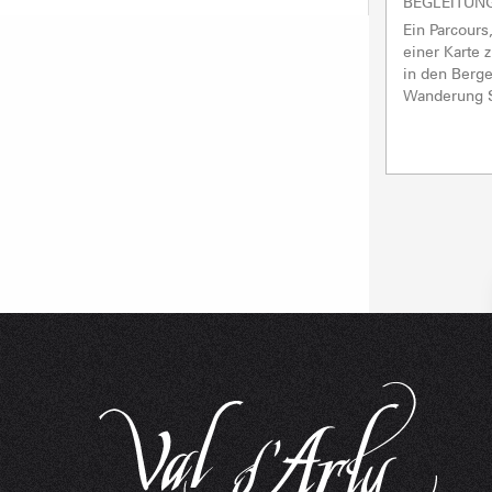
BEGLEITUN
Ein Parcours
einer Karte 
in den Berge
Wanderung S