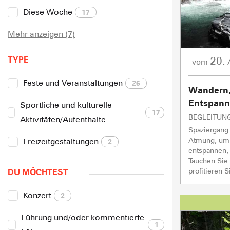
Diese Woche
17
Mehr anzeigen (7)
20.
TYPE
vom
Feste und Veranstaltungen
26
Wandern,
Entspan
Sportliche und kulturelle
17
BEGLEITUN
Aktivitäten/Aufenthalte
Spaziergang
Atmung, um 
Freizeitgestaltungen
2
entspannen,
Tauchen Sie 
profitieren Si
DU MÖCHTEST
Konzert
2
Führung und/oder kommentierte
1