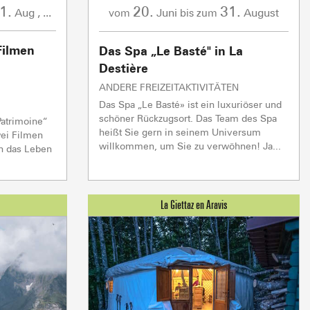
1.
20.
31.
Aug
,
...
Juni
August
vom
bis zum
Filmen
Das Spa „Le Basté" in La
Destière
ANDERE FREIZEITAKTIVITÄTEN
Das Spa „Le Basté» ist ein luxuriöser und
schöner Rückzugsort. Das Team des Spa
Patrimoine“
& WOHLBEFINDEN
TRINKEN UND E
heißt Sie gern in seinem Universum
wei Filmen
willkommen, um Sie zu verwöhnen! Ja...
in das Leben
Live
WETTERVORHERSAGE
BESCHNEIUNG
Höhe
Höhe
Höhe
Höhe
Morgens
Morgens
Morgens
Morgens
125 CM
190 CM
60 CM
0 CM
13°
15°
12°
16°