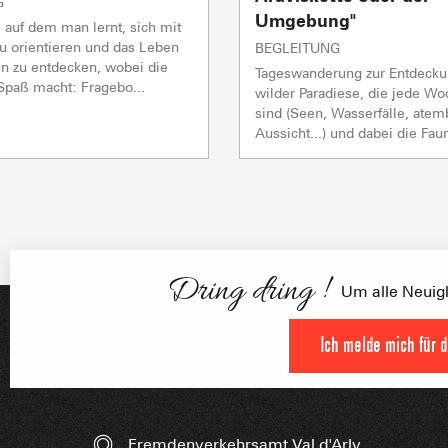
G
Umgebung"
, auf dem man lernt, sich mit
zu orientieren und das Leben
BEGLEITUNG
n zu entdecken, wobei die
Tageswanderung zur Entdecku
paß macht: Fragebo...
FRANÇOI
wilder Paradiese, die jede W
UNSERE 
IN DER
sind (Seen, Wasserfälle, ate
Aussicht...) und dabei die Faun
HOCHLEISTU
UNVERZIC
Dring dring !
Um alle Neuigke
Ich melde mich für 
Fremdenverkehrsamt Val d'Arly