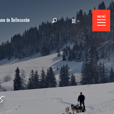
MENÜ
ame de Bellecombe
DE
Suche
gszentrale
s
e-Reisen