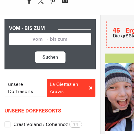
VOM - BIS ZUM
45
Er
Die größt
Suchen
unsere
La Giettaz en
Dorfresorts
Aravis
UNSERE DORFRESORTS
Crest-Voland / Cohennoz
74