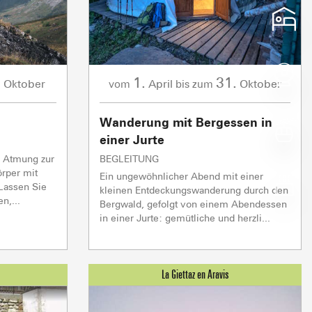
Schneequalität
Schneequalität
Schneequalität
Schneequalität
VON FRÜHLING
VON FRÜHLING
FEUCHT
FRISCH
Nachmittag
Nachmittag
Nachmittag
Nachmittag
16°
18°
15°
27°
.
1.
31.
Oktober
April
Oktober
vom
bis zum
Wanderung mit Bergessen in
Z EN ARAVIS
NOTRE DAME DE BE
einer Jurte
IENSTLEISTUNGEN
RS D’ICI
SICH BEWEG
W
 der Gipfel
Herz des Diaman
 Atmung zur
BEGLEITUNG
UNSERE GROSSVERANS
rper mit
Ein ungewöhnlicher Abend mit einer
 Lassen Sie
kleinen Entdeckungswanderung durch den
n,...
Bergwald, gefolgt von einem Abendessen
montées
in einer Jurte: gemütliche und herzli...
Crest Voland Cohennoz
ND 
1/1
Skilifte