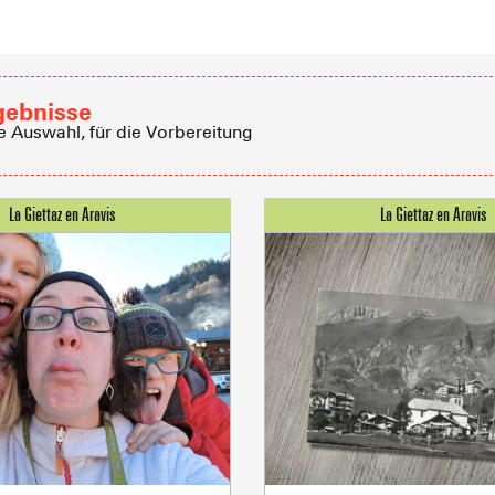
Empfang vo
Eine Ver
gebnisse
Berghütten 
e Auswahl, für die Vorbereitung
Club-Resort
Immobilienb
Vereinigung 
Ferienwohn