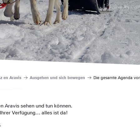
Hotels
Möblierte W
Unsere G
Touristenre
az en Aravis
Ausgehen und sich bewegen
Die gesamte Agenda von 
CREST-VOLA
Gästezimme
IN DER
Das Fami
Die Wochenb
en Aravis sehen und tun können.
Ihrer Verfügung… alles ist da!
Baumhäuser
.