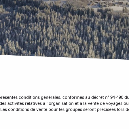
La Statio
Chambres d'
Cabanes dan
Proposer
Accueil de 
Refuges et G
Agences imm
Association
Sommet du Torraz
- 1930m
Sommet mont
présentes conditions générales, conformes au décret n° 94-490 du 1
Lachat
- 1650m
e des activités relatives à l’organisation et à la vente de voyages 
ACTIVITÉS
 Les conditions de vente pour les groupes seront précisées lors de
Val d Arly
sommet
- 2069m
Flumet
- 1030m