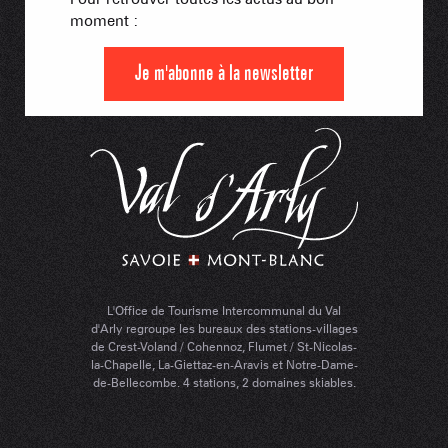
moment :
Je m'abonne à la newsletter
L'Office de Tourisme Intercommunal du Val
d'Arly regroupe les bureaux des stations-villages
de Crest-Voland / Cohennoz, Flumet / St-Nicolas-
la-Chapelle, La-Giettaz-en-Aravis et Notre-Dame-
de-Bellecombe. 4 stations, 2 domaines skiables.