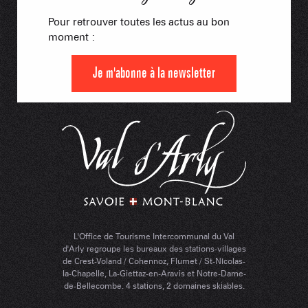
Pour retrouver toutes les actus au bon
moment :
Je m'abonne à la newsletter
L'Office de Tourisme Intercommunal du Val
d'Arly regroupe les bureaux des stations-villages
de Crest-Voland / Cohennoz, Flumet / St-Nicolas-
la-Chapelle, La-Giettaz-en-Aravis et Notre-Dame-
de-Bellecombe. 4 stations, 2 domaines skiables.