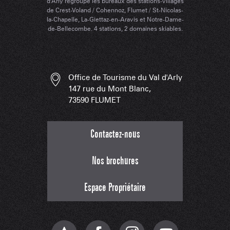
d'Arly regroupe les bureaux des stations-villages
de Crest-Voland / Cohennoz, Flumet / St-Nicolas-
la-Chapelle, La-Giettaz-en-Aravis et Notre-Dame-
de-Bellecombe. 4 stations, 2 domaines skiables.
Office de Tourisme du Val d'Arly
147 rue du Mont Blanc,
73590 FLUMET
Contactez-nous
Nos brochures
Espace Propriétaire