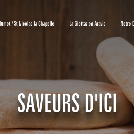
lumet / St Nicolas la Chapelle
La Giettaz en Aravis
Notre 
Centrale de 
Bons Plans 
Agenda
SAVEURS D'ICI
Hôtels
Nos Gran
Appartement