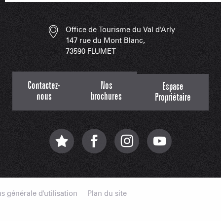
PORTRAITS
NOS DOMAI
EN F
Office de Tourisme du Val d'Arly
147 rue du Mont Blanc,
73590 FLUMET
LES APPLIS 
Contactez-
Nos
Espace
nous
brochures
Propriétaire
s générale d'utilisation
Plan du site