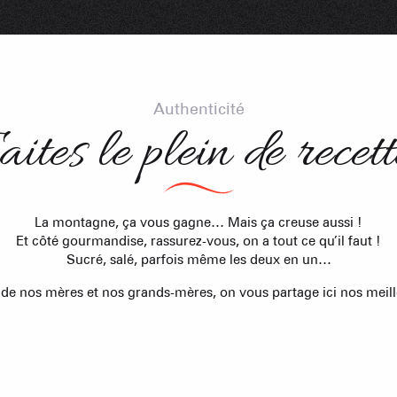
ACTIVITÉS
Val d Arly
sommet
- 2069m
Flumet
- 1030m
Authenticité
aites le plein de recett
LA GIETTA
La montagne, ça vous gagne… Mais ça creuse aussi !
REMONTÉES MÉCANIQUE
COMMERCES
SAVEU
Et côté gourmandise, rassurez-vous, on a tout ce qu’il faut !
Atteindre
7
/8
Sucré, salé, parfois même les deux en un…
 de nos mères et nos grands-mères, on vous partage ici nos meill
PORTES DU MONT-BLANC Re
mécaniques
5/5
Remontées mécaniques