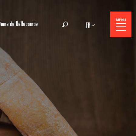
MENU
Dame de Bellecombe
FR
Recherche
Réservation
Séjours
OÙ SORTIR 
ds Evènements
s ou chalets meublés