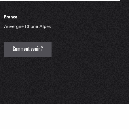
 MONTAGNARDS
NES SKIABLES
AMILLE
France
Auvergne-Rhône-Alpes
INDISPENSABLES
Comment venir ?