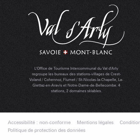
L'Office de Tourisme Intercommunal du Val d'Arly
regroupe les bureaux des stations-villages de Crest-
Voland / Cohennoz, Flumet / St-Nicolas-la-Chapelle, La-
Giettaz-en-Aravis et Notre-Dame-de-Bellecombe. 4
stations, 2 domaines skiables.
Accessibilité : non-conforme
Mentions légales
Condition
Politique de protection des données