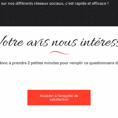
 sur nos différents réseaux sociaux, c’est rapide et efficace !
Cabanes dan
Proposer
otre avis nous intéres
Accueil de 
onc à prendre 2 petites minutes pour remplir ce questionnaire de
Refuges et G
Accéder à l'enquête de
satisfaction
Agences imm