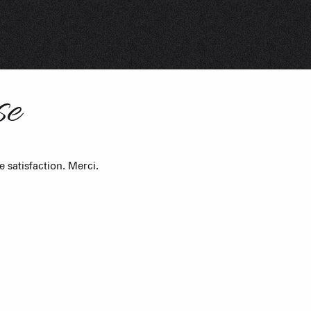
s les arbres
 un événement
se
Groupes
 satisfaction. Merci.
îtes d'étapes
obilières