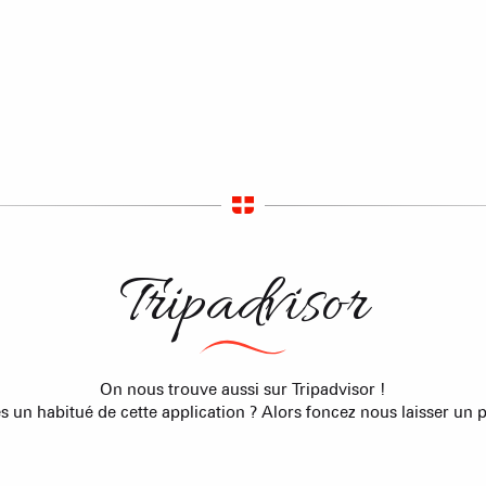
Sommet du Torraz
- 1930m
Sommet mont
Lachat
- 1650m
Val d Arly
sommet
- 2069m
Flumet
- 1030m
Tripadvisor
LA GIETTA
On nous trouve aussi sur Tripadvisor !
REMONTÉES MÉCANIQUE
COMMERCES
SAVEU
s un habitué de cette application ? Alors foncez nous laisser un pe
Atteindre
7
/8