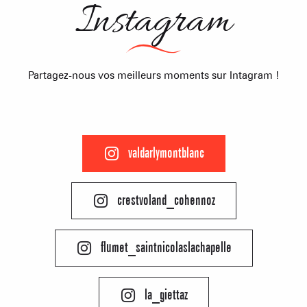
Instagram
Partagez-nous vos meilleurs moments sur Intagram !
valdarlymontblanc
crestvoland_cohennoz
flumet_saintnicolaslachapelle
PORTRAITS
NOS DOMAI
EN F
la_giettaz