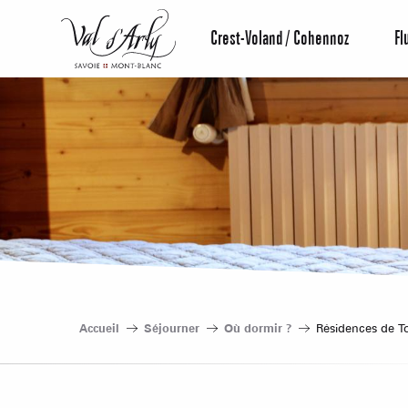
Aller
au
Crest-Voland / Cohennoz
Fl
contenu
principal
Accueil
Séjourner
Où dormir ?
Résidences de T