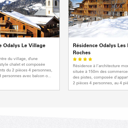
sommet
- 2069m
Flumet
- 1030m
 Odalys Le Village
Résidence Odalys Les 
Roches
LA GIETTA
ntre du village, d'une
REMONTÉES MÉCANIQUE
COMMERCES
SAVEU
 style chalet et composée
Résidence à l’architecture mo
Atteindre
6
/8
nts du 2 pièces 4 personnes,
située à 150m des commerce
8 personnes avec balcon o...
des pistes, composée d’appa
2 pièces 4 personnes, au 4 piè
PORTES DU MONT-BLANC Re
mécaniques
4/5
Remontées mécaniques
1/1
Autres