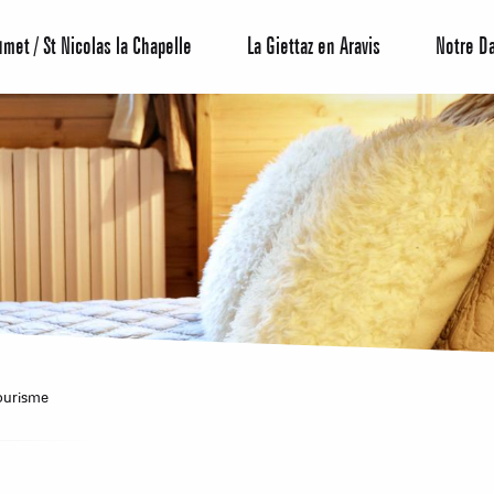
umet / St Nicolas la Chapelle
La Giettaz en Aravis
Notre D
Centrale de 
Bons Plans 
Agenda
Hôtels
ourisme
Nos Gran
Appartement
CREST-VOLA