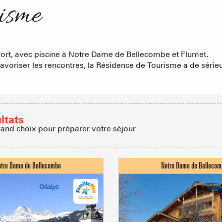
Résidences 
risme
EN F
Les hebdos 
La Statio
Chambres d'
Cabanes dan
Proposer
ort, avec piscine à Notre Dame de Bellecombe et Flumet.
favoriser les rencontres, la Résidence de Tourisme a de sérieu
Accueil de 
Refuges et G
Agences imm
ltats
rand choix pour préparer votre séjour
Association
Sommet du Torraz
- 1930m
Sommet mont
Lachat
- 1650m
ACTIVITÉS
Val d Arly