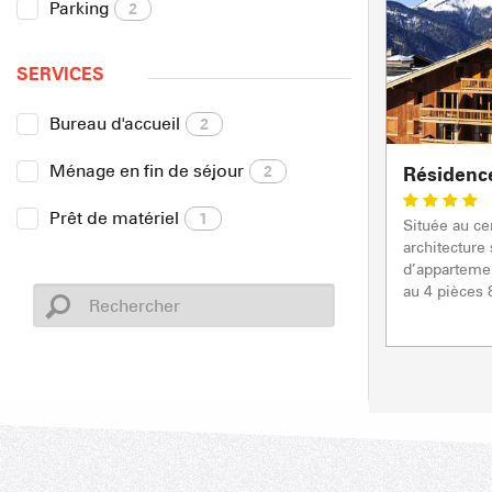
Parking
2
SERVICES
Bureau d'accueil
2
Ménage en fin de séjour
2
Résidence
Prêt de matériel
1
Située au ce
architecture
d’apparteme
au 4 pièces 