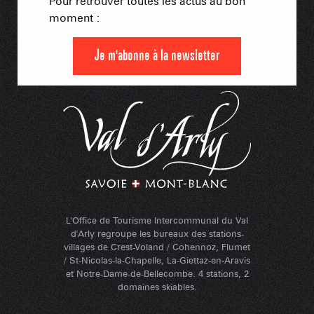
Pour retrouver toutes les actus au bon
moment :
Je m'abonne à la newsletter
L'Office de Tourisme Intercommunal du Val
d'Arly regroupe les bureaux des stations-
villages de Crest-Voland / Cohennoz, Flumet
/ St-Nicolas-la-Chapelle, La-Giettaz-en-Aravis
et Notre-Dame-de-Bellecombe. 4 stations, 2
domaines skiables.