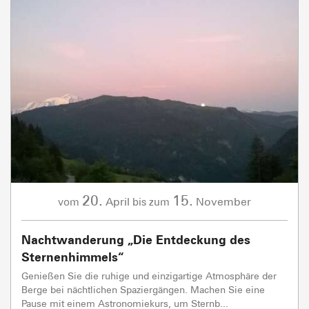
20.
15.
April
November
vom
bis zum
Nachtwanderung „Die Entdeckung des
Sternenhimmels“
Genießen Sie die ruhige und einzigartige Atmosphäre der
Berge bei nächtlichen Spaziergängen. Machen Sie eine
Pause mit einem Astronomiekurs, um Sternb...