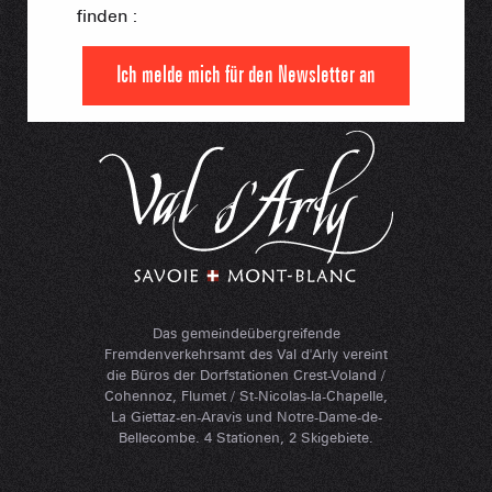
finden :
Ich melde mich für den Newsletter an
Das gemeindeübergreifende
Fremdenverkehrsamt des Val d'Arly vereint
die Büros der Dorfstationen Crest-Voland /
Cohennoz, Flumet / St-Nicolas-la-Chapelle,
La Giettaz-en-Aravis und Notre-Dame-de-
Bellecombe. 4 Stationen, 2 Skigebiete.