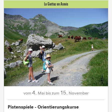
4.
15.
Mai
November
vom
bis zum
Pistenspiele - Orientierungskurse