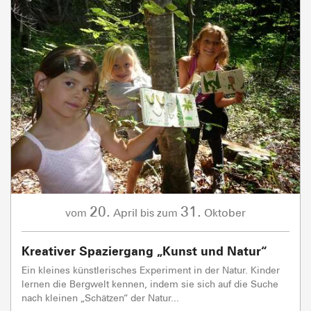
20.
31.
April
Oktober
vom
bis zum
Kreativer Spaziergang „Kunst und Natur“
Ein kleines künstlerisches Experiment in der Natur. Kinder
lernen die Bergwelt kennen, indem sie sich auf die Suche
nach kleinen „Schätzen“ der Natur...