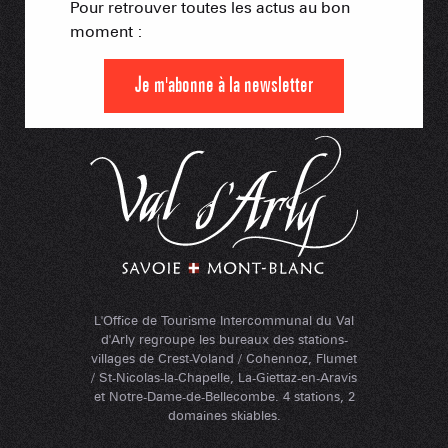
Pour retrouver toutes les actus au bon
moment :
Je m'abonne à la newsletter
L'Office de Tourisme Intercommunal du Val
d'Arly regroupe les bureaux des stations-
villages de Crest-Voland / Cohennoz, Flumet
/ St-Nicolas-la-Chapelle, La-Giettaz-en-Aravis
et Notre-Dame-de-Bellecombe. 4 stations, 2
domaines skiables.