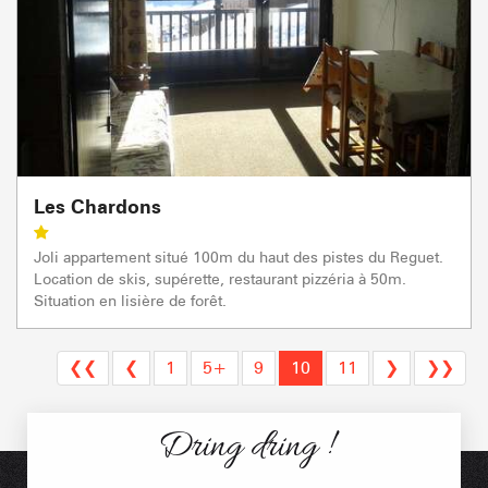
Les Chardons
Joli appartement situé 100m du haut des pistes du Reguet.
Location de skis, supérette, restaurant pizzéria à 50m.
Situation en lisière de forêt.
❮❮
❮
1
5+
9
10
11
❯
❯❯
Dring dring !