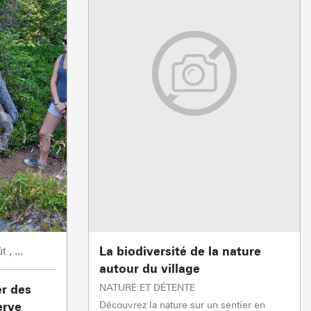
obilières
 des loueurs en meublés
La biodiversité de la nature
ût
,
...
autour du village
 & BIEN-ÊTRE
BOIRE ET MAN
NATURE ET DÉTENTE
er des
Découvrez la nature sur un sentier en
erve