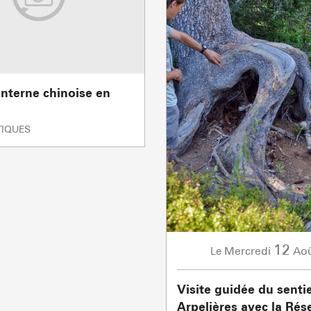
Agences imm
Association
anterne chinoise en
TIQUES
12
Mercredi
Ao
Le
ACTIVITÉS
Visite guidée du senti
Arpelières avec la Rés