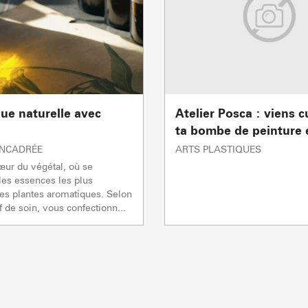
Mise à jour : 07 août 2026 - 07:55
TS des Evettes
PRODUCTEURS & 
ue naturelle avec
Atelier Posca : viens 
ta bombe de peinture 
ENCADRÉE
ARTS PLASTIQUES
œur du végétal, où se
les essences les plus
es plantes aromatiques. Selon
f de soin, vous confectionn...