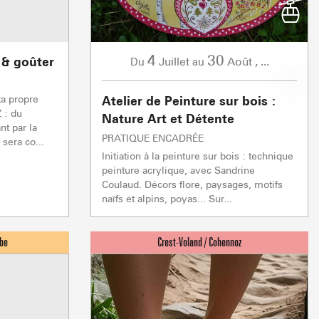
Z EN ARAVIS
NOTRE DAME DE BE
S
 & SERVICES
RS D'ICI
SE DÉPLACE
W
 les sommets
Cœur de l'Espac
NOS GRANDS EVÈ
4
30
 & goûter
Juillet
Août
,
...
Du
au
montées
ta propre
Atelier de Peinture sur bois :
 : du
Nature Art et Détente
Crest Voland Cohennoz
ND 
nt par la
PRATIQUE ENCADRÉE
sera co...
1/1
0/
Initiation à la peinture sur bois : technique
Remontées mécaniques
peinture acrylique, avec Sandrine
Coulaud. Décors flore, paysages, motifs
naïfs et alpins, poyas... Sur...
5/5
1/1
0/1
Remontées mécaniques
Remontées mécaniques
Remontées mécaniques
TC JAILLET
TSF GRANDE
réparation
réparation
Fermée
Ouverte
TSF TETE TORRAZ
réparation
En préparation
1/1
Autres
0/1
Remontées mécaniques
Ouverte