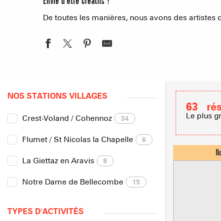
Envie d’être créatifs ?
De toutes les manières, nous avons des artistes 
NOS STATIONS VILLAGES
63
ré
Le plus g
Crest-Voland / Cohennoz
34
Flumet / St Nicolas la Chapelle
6
La Giettaz en Aravis
8
Notre Dame de Bellecombe
15
TYPES D'ACTIVITÉS