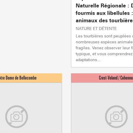
Naturelle Régionale : 
fourmis aux libellules :
animaux des tourbière
NATURE ET DÉTENTE
Les tourbières sont peuplées 
nombreuses espèces animales
Sommet du Torraz
fragiles. Venez observer leur 
- 1930m
typique, et vous comprendrez
adaptations...
Sommet mont
Lachat
- 1650m
Val d Arly
sommet
- 2069m
Flumet
- 1030m