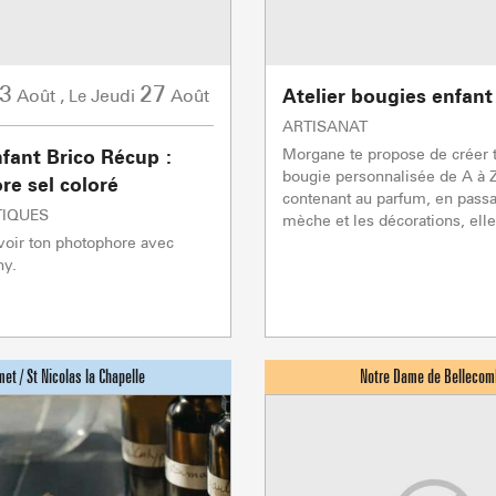
LA GIETTA
REMONTÉES MÉCANIQUE
COMMERCES
SAVEU
Atteindre
6
/8
3
27
Atelier bougies enfant
Août
,
Jeudi
Août
Le
ARTISANAT
PORTES DU MONT-BLANC Re
Morgane te propose de créer 
nfant Brico Récup :
bougie personnalisée de A à Z
e sel coloré
mécaniques
contenant au parfum, en passa
TIQUES
mèche et les décorations, elle 
5/5
voir ton photophore avec
Remontées mécaniques
hy.
1/1
Autres
Flumet
TC BEAUREGARD
TC de la Logère
TSD Mont Rond
En p
En p
0/1
TSF RAVINE
En p
Remontées mécaniques
CAISSE JAILLET(MEGEVE)