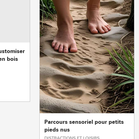
Fermée
VENTE À LA FERME
VISITES & PATR
customiser
en bois
Parcours sensoriel pour petits
pieds nus
DISTRACTIONS ET LOISIRS