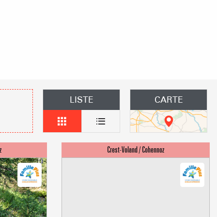
hôtes
s les arbres
 un événement
LISTE
CARTE
Groupes
îtes d'étapes