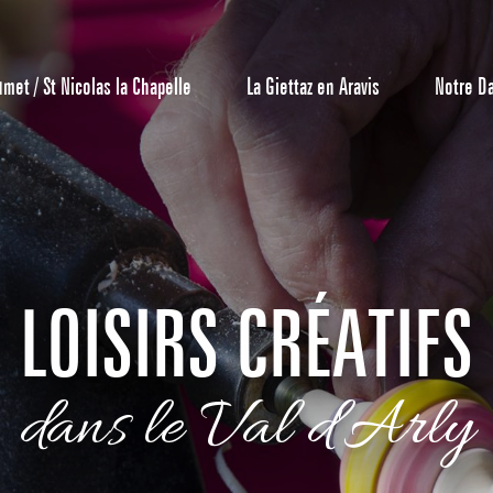
umet / St Nicolas la Chapelle
La Giettaz en Aravis
Notre D
LOISIRS CRÉATIFS
Centrale de 
dans le Val d'Arly