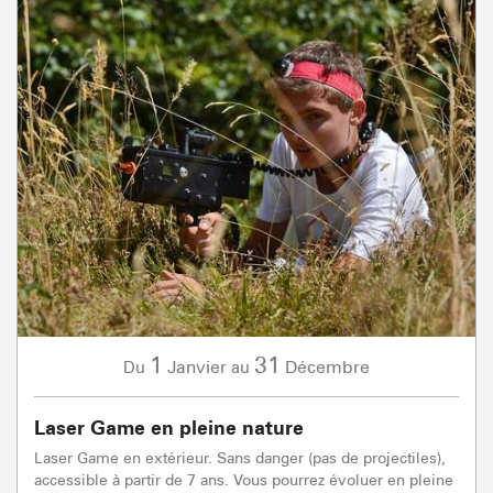
1
31
Janvier
Décembre
Du
au
Laser Game en pleine nature
Laser Game en extérieur. Sans danger (pas de projectiles),
accessible à partir de 7 ans. Vous pourrez évoluer en pleine