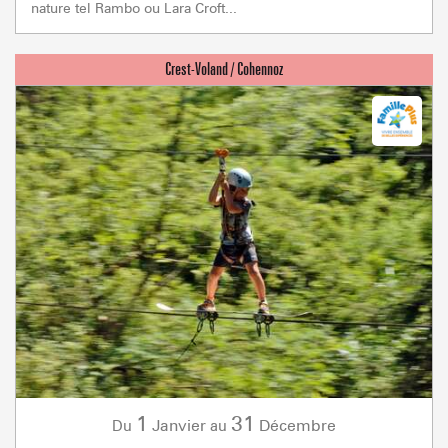
nature tel Rambo ou Lara Croft...
1
31
Janvier
Décembre
Du
au