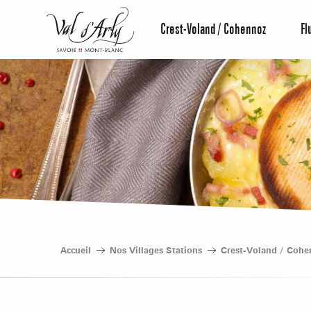
Aller
au
Crest-Voland / Cohennoz
Fl
contenu
principal
Accueil
Nos Villages Stations
Crest-Voland / Cohe