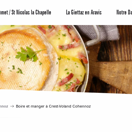
umet / St Nicolas la Chapelle
La Giettaz en Aravis
Notre D
Centrale de 
nnoz
Boire et manger à Crest-Voland Cohennoz
Bons Plans 
Agenda
Hôtels