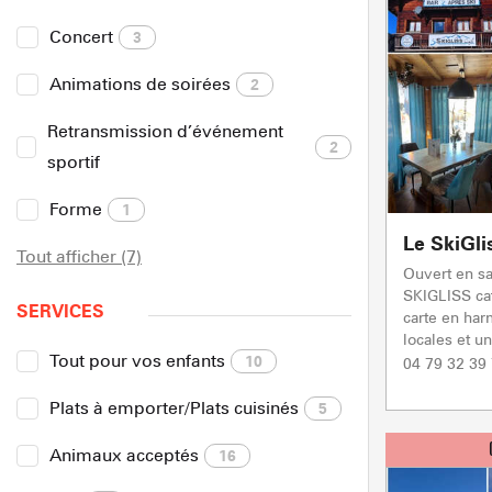
Concert
3
Animations de soirées
2
Retransmission d’événement
2
sportif
Forme
1
Le SkiGli
Tout afficher (7)
Ouvert en sai
SKIGLISS caf
SERVICES
carte en har
locales et un
Tout pour vos enfants
10
04 79 32 39
Plats à emporter/Plats cuisinés
5
Animaux acceptés
16