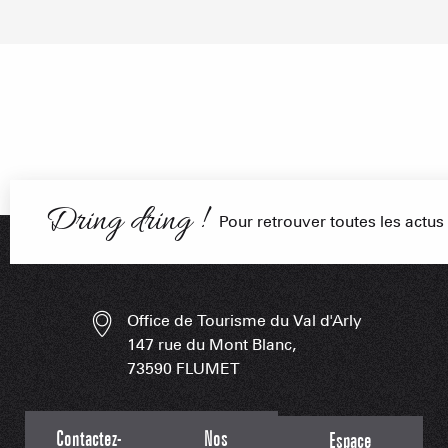
PORTRAITS
NOS DOMAI
EN F
Dring dring !
Pour retrouver toutes les actu
LES APPLIS 
Office de Tourisme du Val d'Arly
147 rue du Mont Blanc,
73590 FLUMET
Contactez-
Nos
Espace