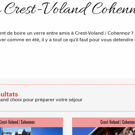
à Crest-Voland Cohen
Nos Gran
Appartement
nt de boire un verre entre amis à Crest-Voland / Cohennoz ?
Résidences 
CREST-VOLA
er comme en été, il y a tout ce qu’il faut pour vous détendre 
EN F
La Statio
Les hebdos 
Chambres d'
Cabanes dan
Proposer
sultats
Accueil de 
rand choix pour préparer votre séjour
Refuges et G