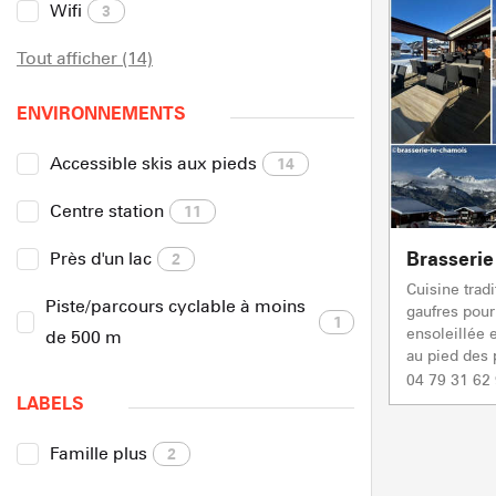
Wifi
3
Tout afficher (14)
ENVIRONNEMENTS
Accessible skis aux pieds
14
Centre station
11
Brasseri
Près d'un lac
2
Cuisine tradi
Piste/parcours cyclable à moins
gaufres pour
1
ensoleillée 
de 500 m
au pied des p
04 79 31 62
LABELS
Famille plus
2