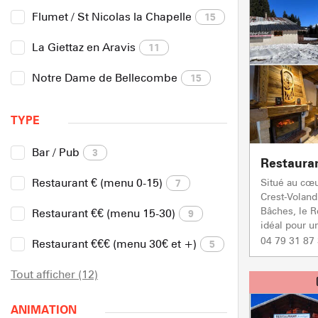
Flumet / St Nicolas la Chapelle
15
La Giettaz en Aravis
11
Notre Dame de Bellecombe
15
TYPE
Bar / Pub
3
Restaura
Restaurant € (menu 0-15)
Situé au cœ
7
Crest-Voland
Bâches, le R
Restaurant €€ (menu 15-30)
9
idéal pour u
04 79 31 87
Restaurant €€€ (menu 30€ et +)
5
Tout afficher (12)
ANIMATION