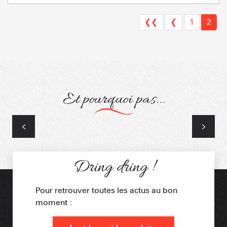
❮❮
❮
1
2
Et pourquoi pas...
Autres Services
Dring dring !
Pour retrouver toutes les actus au bon
moment :