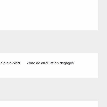
Agences imm
Association
 plain-pied
Zone de circulation dégagée
ACTIVITÉS