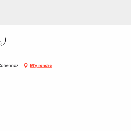
Mise à jour : 04 août 2026 - 14:13
TS des Evettes
PRODUCTEURS & 
x)
0 Cohennoz
M'y rendre