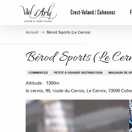
Aller
au
Crest-Voland / Cohennoz
F
contenu
principal
Accueil
Bérod Sports (Le Cernix)
Bérod Sports (Le Cer
COMMERCES
PETITE À GRANDE DISTRIBUTION
MAGASIN DE S
Altitude : 1300m
le cernix, 99, route du Cernix, Le Cernix, 73590 Coh