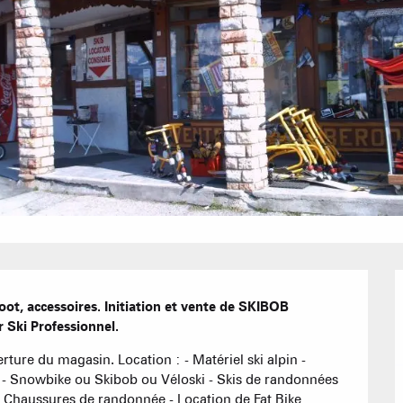
Bons Plans 
Agenda
Hôtels
Nos Gran
Appartement
oot, accessoires. Initiation et vente de SKIBOB 
Résidences 
r Ski Professionnel.
CREST-VOLA
EN F
rture du magasin. Location : - Matériel ski alpin - 
La Statio
 - Snowbike ou Skibob ou Véloski - Skis de randonnées 
Les hebdos 
- Chaussures de randonnée - Location de Fat Bike