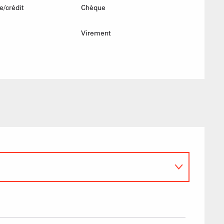
e/crédit
Chèque
Virement
Sommet du Torraz
- 1930m
Sommet mont
Lachat
- 1650m
Val d Arly
sommet
- 2069m
Flumet
- 1030m