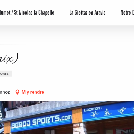
lumet / St Nicolas la Chapelle
La Giettaz en Aravis
Notre 
nix)
PORTS
ennoz
M'y rendre
Centrale de 