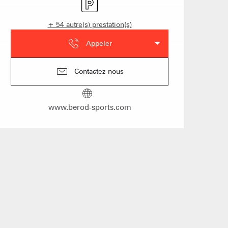
hôtes
+ 54 autre(s) prestation(s)
Appeler
s les arbres
Contactez-nous
 un événement
www.berod-sports.com
Groupes
îtes d'étapes