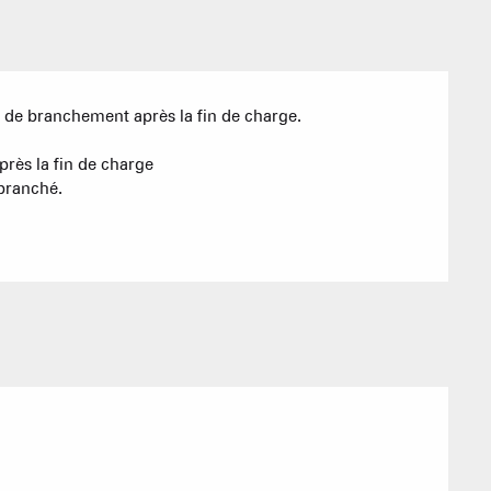
Sommet du Torraz
- 1930m
Sommet mont
Lachat
- 1650m
s de branchement après la fin de charge.
Val d Arly
près la fin de charge
sommet
- 2069m
 branché.
Flumet
- 1030m
LA GIETTA
REMONTÉES MÉCANIQUE
COMMERCES
SAVEU
Atteindre
7
/8