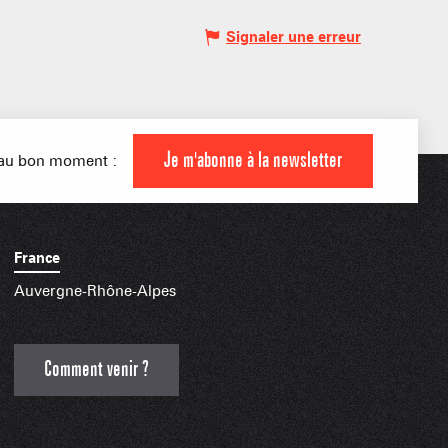
Signaler une erreur
 MONTAGNARDS
NES SKIABLES
AMILLE
Je m'abonne à la newsletter
s au bon moment :
INDISPENSABLES
France
Auvergne-Rhône-Alpes
Comment venir ?