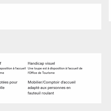
Refuges et G
Agences imm
Association
f
Handicap visuel
position à l'accueil
Une loupe est à disposition à l'accueil de
isme
l'Office de Tourisme
ptées pour
Mobilier/Comptoir d'accueil
lle
adapté aux personnes en
fauteuil roulant
ACTIVITÉS