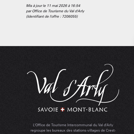
Mis à jour le 11 mai 2026 à 16:54
par Office de Tourisme du Val d'Arly
(Identifiant de l'offre :
7206055
)
L'Office de Tourisme Intercommunal du Val d'Arly
regroupe les bureaux des stations-villages de Crest-