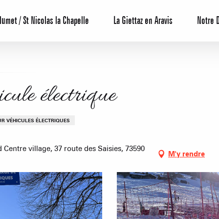
lumet / St Nicolas la Chapelle
La Giettaz en Aravis
Notre 
cule électrique
R VÉHICULES ÉLECTRIQUES
 Centre village, 37 route des Saisies, 73590
Centrale de 
M'y rendre
Bons Plans 
Agenda