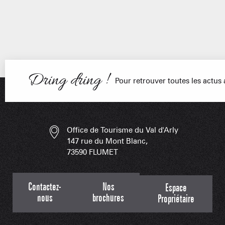
PORTRAITS
NOS DOMAI
EN F
Dring dring !
Pour retrouver toutes les actu
LES APPLIS 
Office de Tourisme du Val d'Arly
147 rue du Mont Blanc,
73590 FLUMET
Contactez-
Nos
Espace
nous
brochures
Propriétaire