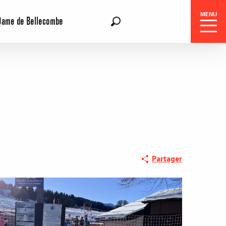
MENU
Dame de Bellecombe
FR
Recherche
Réservation
Partager
Séjours