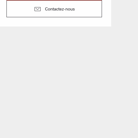
Contactez-nous
îtes d'étapes
obilières
 des loueurs en meublés
En live
 & BIEN-ÊTRE
BOIRE ET MAN