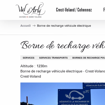
Aller
au
Crest-Voland / Cohennoz
F
contenu
principal
Accueil
Borne de recharge véhicule électrique
Borne de recharge véhi
SERVICES
SERVICES TRANSPORTS
BORNES DE RECHARGE POU
Altitude : 1230m
Borne de recharge véhicule électrique - Crest-Voland
Crest-Voland