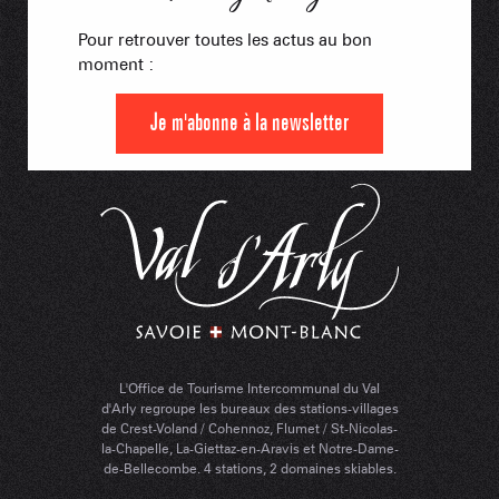
Pour retrouver toutes les actus au bon
moment :
Je m'abonne à la newsletter
L'Office de Tourisme Intercommunal du Val
d'Arly regroupe les bureaux des stations-villages
de Crest-Voland / Cohennoz, Flumet / St-Nicolas-
la-Chapelle, La-Giettaz-en-Aravis et Notre-Dame-
de-Bellecombe. 4 stations, 2 domaines skiables.