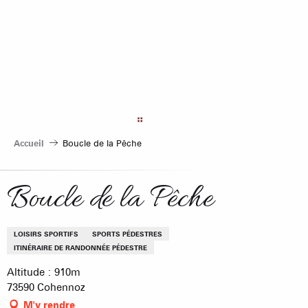
Aller
au
contenu
principal
Accueil
Boucle de la Pêche
Boucle de la Pêche
LOISIRS SPORTIFS
SPORTS PÉDESTRES
ITINÉRAIRE DE RANDONNÉE PÉDESTRE
Altitude : 910m
73590 Cohennoz
M'y rendre