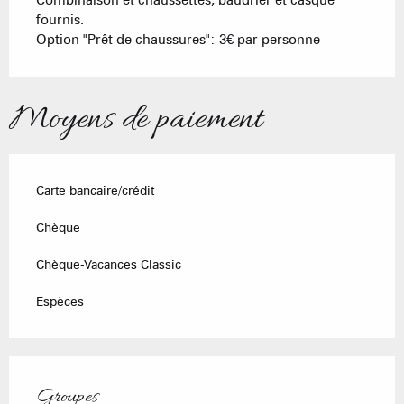
Combinaison et chaussettes, baudrier et casque
fournis.
Option "Prêt de chaussures": 3€ par personne
Moyens de paiement
Carte bancaire/crédit
Chèque
Chèque-Vacances Classic
Espèces
Groupes
Groupes