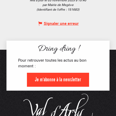
Mis à jour le 03 novembre 2025 à 15:40
par Mairie de Megève
(Identifiant de l'offre :
151683
)
Signaler une erreur
Dring dring !
Pour retrouver toutes les actus au bon
moment :
Je m'abonne à la newsletter