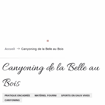
Aller
au
contenu
principal
Accueil
Canyoning de la Belle au Bois
Canyoning de la Belle au
Bois
PRATIQUE ENCADRÉE
MATÉRIEL FOURNI
SPORTS EN EAUX VIVES
CANYONING