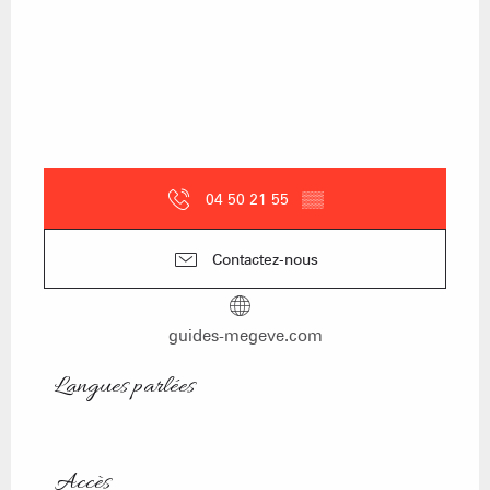
04 50 21 55
▒▒
Contactez-nous
guides-megeve.com
Langues parlées
Langues parlées
Accès
Accès