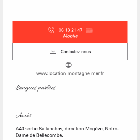
06 13 21 47
▒▒
Mobile
Contactez-nous
www.location-montagne-mer.fr
Langues parlées
Langues parlées
Accès
Accès
A40 sortie Sallanches, direction Megève, Notre-
Dame de Bellecombe.