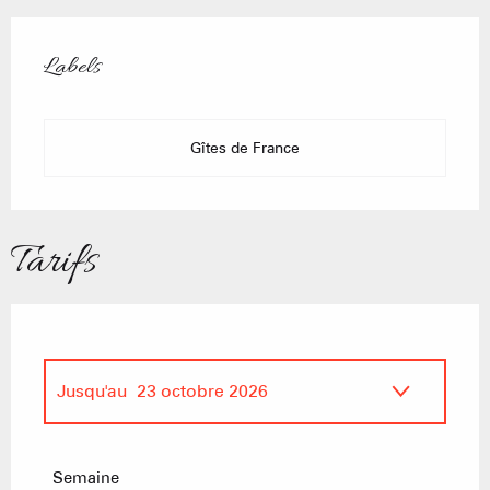
Offres de prestations
Labels
Labels
Gîtes de France
Tarifs
Jusqu'au
23 octobre 2026
Du
18 octobre 2025
au
17 avril 2026
Semaine