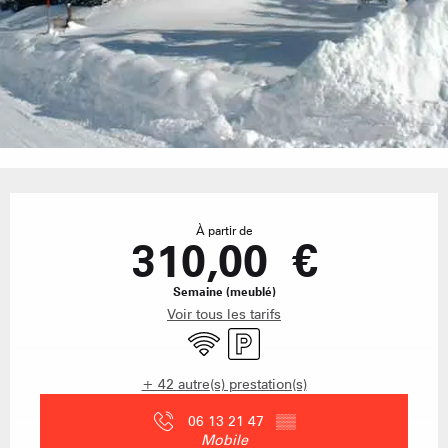
Ouverture et coordonnées
À partir de
310,00 €
Semaine (meublé)
Voir tous les tarifs
WiFi
Parking
+ 42 autre(s) prestation(s)
06 13 21 47
▒▒
Mobile