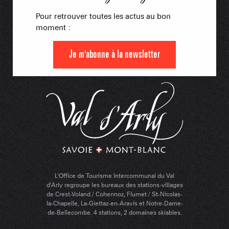
Pour retrouver toutes les actus au bon
moment :
Je m'abonne à la newsletter
L'Office de Tourisme Intercommunal du Val
d'Arly regroupe les bureaux des stations-villages
de Crest-Voland / Cohennoz, Flumet / St-Nicolas-
la-Chapelle, La-Giettaz-en-Aravis et Notre-Dame-
de-Bellecombe. 4 stations, 2 domaines skiables.