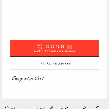
07 88 48 96
▒▒
Ricky du Club des Jeunes
Contactez-nous
Langues parlées
Langues parlées