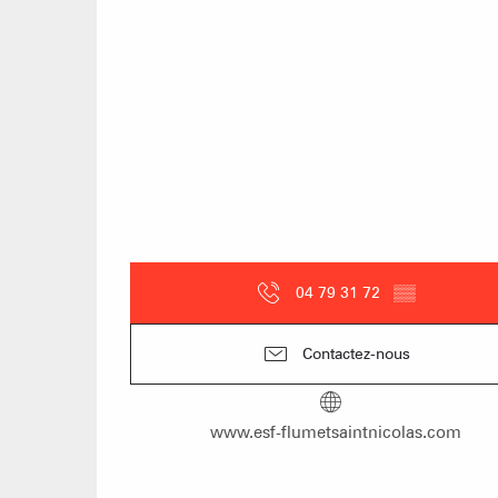
04 79 31 72
▒▒
Contactez-nous
www.esf-flumetsaintnicolas.com