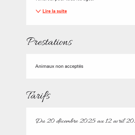
Lire la suite
Prestations
Animaux non acceptés
Tarifs
Du
20 décembre 2025
au
12 avril 2
Du
20 décembre 2025
au
12 avril 2026