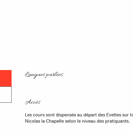
Langues parlées
Langues parlées
Accès
Accès
Les cours sont dispensés au départ des Evettes sur t
Nicolas la Chapelle selon le niveau des pratiquants.