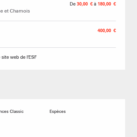
De
30,00 €
à
180,00 €
Agences imm
che et Chamois
400,00 €
Association
 site web de l'ESF
ces Classic
Espèces
ACTIVITÉS