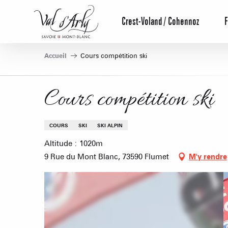
Aller
au
Crest-Voland / Cohennoz
F
contenu
principal
Accueil
Cours compétition ski
Cours compétition ski
COURS
SKI
SKI ALPIN
Altitude : 1020m
9 Rue du Mont Blanc, 73590 Flumet
M'y rendre