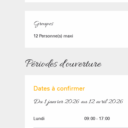
Groupes
Groupes
12 Personne(s) maxi
Périodes d'ouverture
Dates à confirmer
Du
1 janvier 2026
au
12 avril 2026
Du
1 janvier 2026
au
12 avril 2026
Lundi
09:00 - 17:00