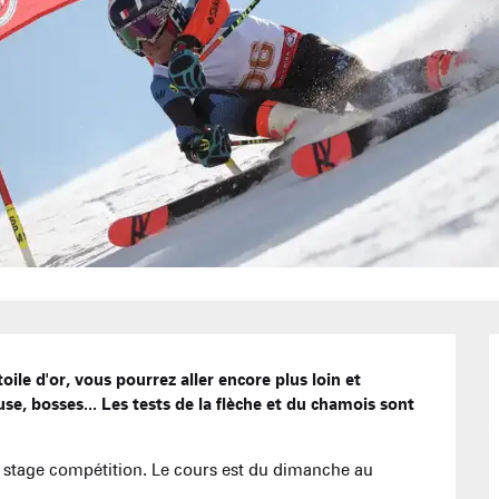
Bons Plans 
Agenda
Hôtels
Nos Gran
Appartement
ile d'or, vous pourrez aller encore plus loin et 
Résidences 
e, bosses... Les tests de la flèche et du chamois sont 
CREST-VOLA
EN F
La Statio
e stage compétition. Le cours est du dimanche au 
Les hebdos 