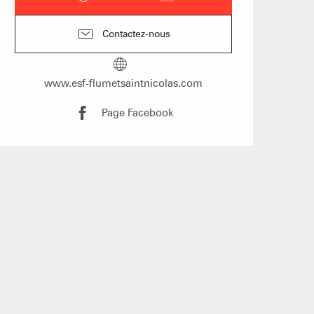
hôtes
Contactez-nous
www.esf-flumetsaintnicolas.com
s les arbres
Page Facebook
 un événement
Groupes
îtes d'étapes