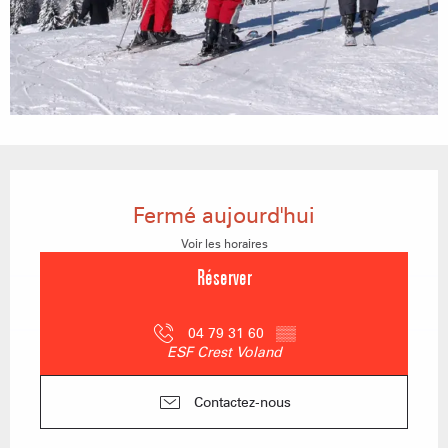
Ouverture et coordonnées
Fermé aujourd'hui
Voir les horaires
Réserver
04 79 31 60
▒▒
ESF Crest Voland
Contactez-nous