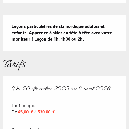
Description
Leçons particulières de ski nordique adultes et 
enfants. Apprenez à skier en tête à tête avec votre 
moniteur ! Leçon de 1h, 1h30 ou 2h.
Tarifs
Du
20 décembre 2025
au
6 avril 2026
Du
20 décembre 2025
au
6 avril 2026
Tarif unique
De
45,00 €
à
530,00 €