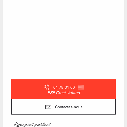
04 79 31 60
▒▒
ESF Crest Voland
Contactez-nous
Langues parlées
Langues parlées