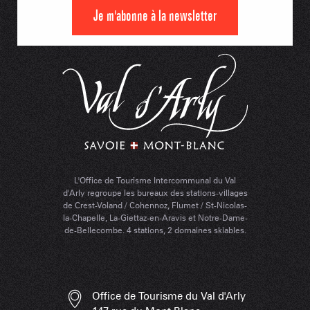
Je m'abonne à la newsletter
L'Office de Tourisme Intercommunal du Val
d'Arly regroupe les bureaux des stations-villages
de Crest-Voland / Cohennoz, Flumet / St-Nicolas-
la-Chapelle, La-Giettaz-en-Aravis et Notre-Dame-
de-Bellecombe. 4 stations, 2 domaines skiables.
Office de Tourisme du Val d'Arly