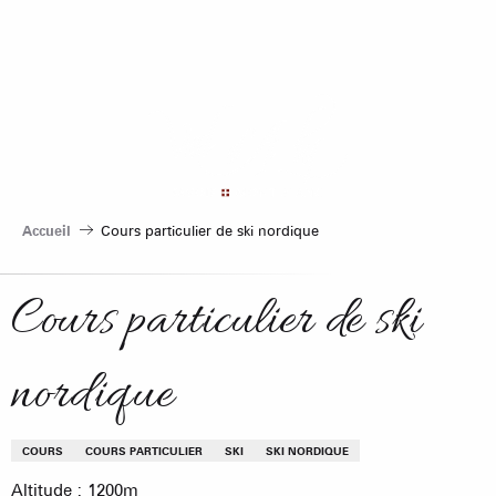
Aller
au
contenu
principal
Accueil
Cours particulier de ski nordique
Cours particulier de ski
nordique
COURS
COURS PARTICULIER
SKI
SKI NORDIQUE
Altitude : 1200m