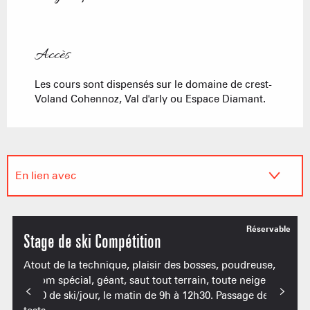
Accès
Accès
Les cours sont dispensés sur le domaine de crest-
Voland Cohennoz, Val d'arly ou Espace Diamant.
En lien avec
Est organisé dans le cadre de ...
Réservable
Stage de ski Compétition
Atout de la technique, plaisir des bosses, poudreuse,
slalom spécial, géant, saut tout terrain, toute neige...
3h30 de ski/jour, le matin de 9h à 12h30. Passage des