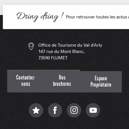
CAISSE JAILLET(MEGEVE)
Dring dring !
Mise à jour : 07 août 2026 - 10:40
Pour retrouver toutes les actu
TS des Evettes
Office de Tourisme du Val d'Arly
147 rue du Mont Blanc,
73590 FLUMET
PORTRAITS
NOS DOMAI
EN F
Contactez-
Nos
Espace
LES APPLIS 
nous
brochures
Propriétaire