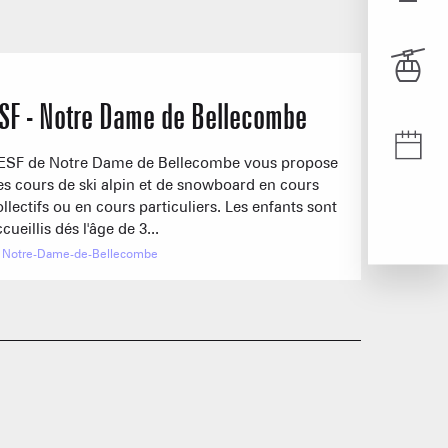
Z EN ARAVIS
NOTRE DAME DE BE
Réservable
S
 & SERVICES
RS D'ICI
SE DÉPLACE
 les sommets
Cœur de l'Espac
SF - Notre Dame de Bellecombe
NOS GRANDS EVÈ
'ESF de Notre Dame de Bellecombe vous propose
es cours de ski alpin et de snowboard en cours
montées
ollectifs ou en cours particuliers. Les enfants sont
Crest Voland Cohennoz
ND 
cueillis dés l'âge de 3...
Notre-Dame-de-Bellecombe
1/1
0/
Remontées mécaniques
VENTE À LA FERME
VISITES & PATR
5/5
1/1
0/1
Remontées mécaniques
Remontées mécaniques
Remontées mécaniques
TC JAILLET
TSF GRANDE
réparation
Ouverte
Fermée
Ouverte
TSF TETE TORRAZ
réparation
En préparation
1/1
Autres