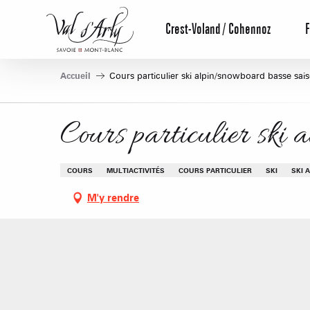
Aller
au
Crest-Voland / Cohennoz
F
contenu
principal
Accueil
Cours particulier ski alpin/snowboard basse sai
Cours particulier ski 
COURS
MULTIACTIVITÉS
COURS PARTICULIER
SKI
SKI 
M'y rendre