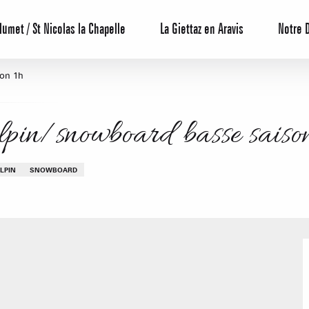
lumet / St Nicolas la Chapelle
La Giettaz en Aravis
Notre 
son 1h
alpin/snowboard basse saiso
ALPIN
SNOWBOARD
Centrale de 
Bons Plans 
Agenda
Hôtels
Nos Gran
Appartement
CREST-VOLA
Résidences 
EN F
Les hebdos 
La Statio
Chambres d'