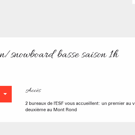
Cabanes dan
Proposer
Accueil de 
Refuges et G
Agences imm
pin/snowboard basse saison 1h
Sommet du Torraz
Association
- 1930m
Sommet mont
Lachat
- 1650m
Accès
Accès
Val d Arly
ACTIVITÉS
sommet
- 2069m
2 bureaux de l'ESF vous accueillent: un premier au 
deuxième au Mont Rond
Flumet
- 1030m