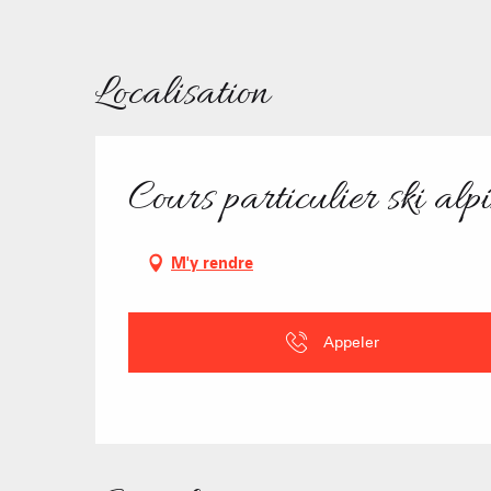
Localisation
Cours particulier ski al
M'y rendre
Appeler