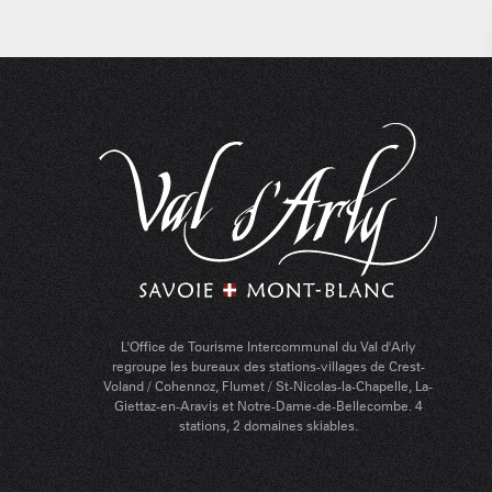
L'Office de Tourisme Intercommunal du Val d'Arly
regroupe les bureaux des stations-villages de Crest-
Voland / Cohennoz, Flumet / St-Nicolas-la-Chapelle, La-
Giettaz-en-Aravis et Notre-Dame-de-Bellecombe. 4
stations, 2 domaines skiables.