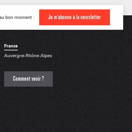
0/1
Remontées mécaniques
Ouverte
Je m'abonne à la newsletter
s au bon moment :
Fermée
France
Auvergne-Rhône-Alpes
 MONTAGNARDS
NES SKIABLES
AMILLE
Comment venir ?
INDISPENSABLES