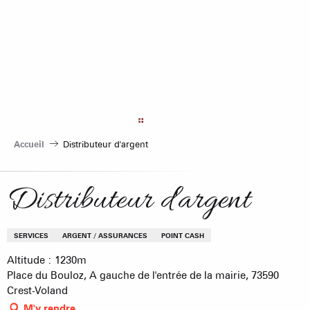
Aller
au
contenu
principal
Accueil
Distributeur d'argent
Distributeur d'argent
SERVICES
ARGENT / ASSURANCES
POINT CASH
Altitude : 1230m
Place du Bouloz, A gauche de l'entrée de la mairie, 73590
Crest-Voland
M'y rendre