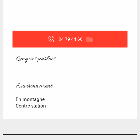
04 79 44 60
▒▒
Langues parlées
Langues parlées
Environnement
Environnement
En montagne
Centre station