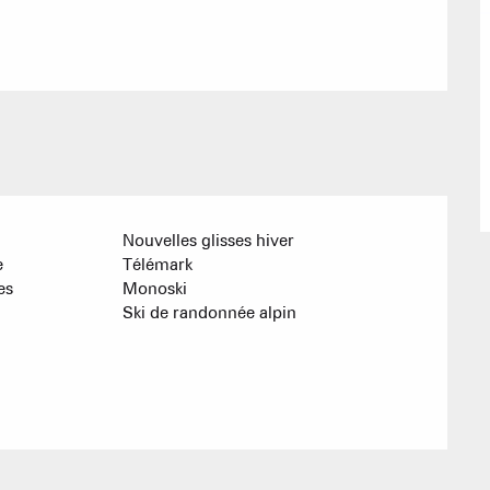
Chambres d'
Cabanes dan
Proposer
Nouvelles glisses hiver
Accueil de 
e
Télémark
es
Monoski
Ski de randonnée alpin
Refuges et G