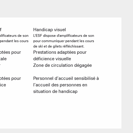
Agences imm
f
Handicap visuel
lificateurs de son
L'ESF dispose d'amplificateurs de son
Association
endant les cours
pour communiquer pendant les cours
de ski et de gilets réfléchissant.
ptées pour
Prestations adaptées pour
ale
déficience visuelle
r
Zone de circulation dégagée
ptées pour
Personnel d’accueil sensibilisé à
ice
l’accueil des personnes en
situation de handicap
ACTIVITÉS