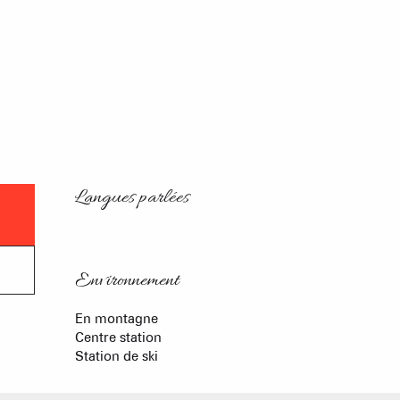
Langues parlées
Langues parlées
Environnement
Environnement
En montagne
Centre station
Station de ski