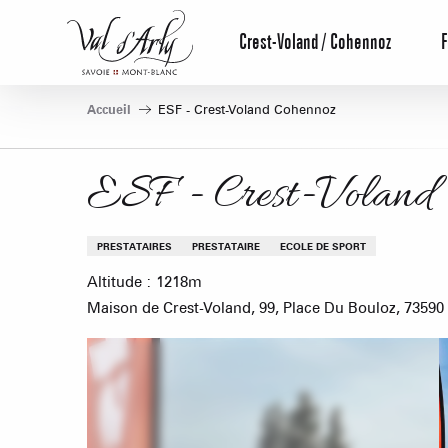
Aller
au
Crest-Voland / Cohennoz
F
contenu
principal
Accueil
ESF - Crest-Voland Cohennoz
ESF - Crest-Voland
PRESTATAIRES
PRESTATAIRE
ECOLE DE SPORT
Altitude : 1218m
Maison de Crest-Voland, 99, Place Du Bouloz, 73590