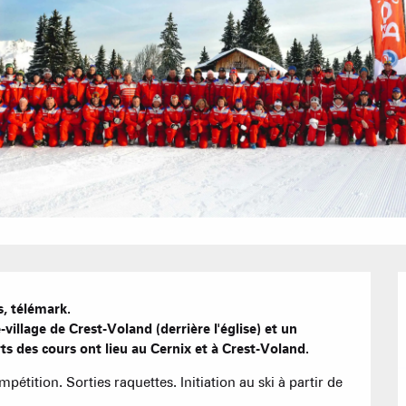
Bons Plans 
Agenda
Hôtels
Nos Gran
Appartement
, télémark.

Résidences 
illage de Crest-Voland (derrière l'église) et un 
CREST-VOLA
ts des cours ont lieu au Cernix et à Crest-Voland.
EN F
La Statio
étition. Sorties raquettes. Initiation au ski à partir de 
Les hebdos 