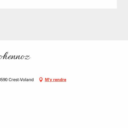
Mise à jour : 05 août 2026 - 17:13
TS des Evettes
PRODUCTEURS & 
ohennoz
3590 Crest-Voland
M'y rendre