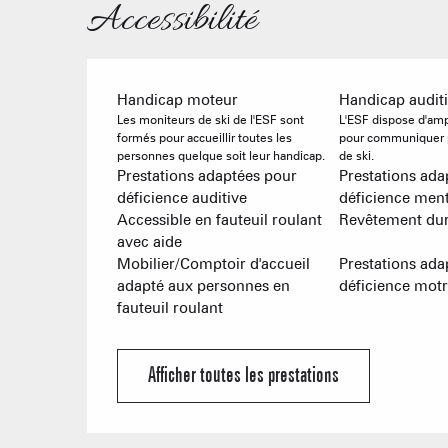
Accessibilité
Handicap moteur
Handicap auditi
Les moniteurs de ski de l'ESF sont
L'ESF dispose d'amp
formés pour accueillir toutes les
pour communiquer p
personnes quelque soit leur handicap.
de ski.
Prestations adaptées pour
Prestations ada
déficience auditive
déficience ment
Accessible en fauteuil roulant
Revêtement du
avec aide
Mobilier/Comptoir d'accueil
Prestations ada
adapté aux personnes en
déficience motr
fauteuil roulant
Afficher toutes les prestations