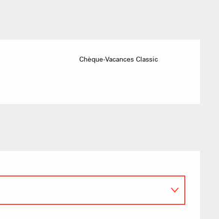
Chèque-Vacances Classic
Sommet du Torraz
- 1930m
Sommet mont
Lachat
- 1650m
Val d Arly
sommet
- 2069m
Flumet
- 1030m