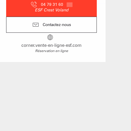
04 79 31 60
▒▒
hôtes
ESF Crest Voland
Contactez-nous
s les arbres
corner.vente-en-ligne-esf.com
 un événement
Réservation en ligne
Groupes
îtes d'étapes