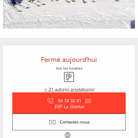
Ouverture et coordonnées
Fermé aujourd'hui
Voir les horaires
Parking
+ 21 autre(s) prestation(s)
04 79 32 91
▒▒
ESF La Giettaz
Contactez-nous