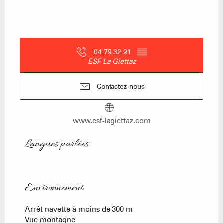
04 79 32 91
▒▒
ESF La Giettaz
Contactez-nous
www.esf-lagiettaz.com
Langues parlées
Langues parlées
Environnement
Environnement
Arrêt navette à moins de 300 m
Vue montagne