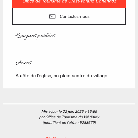
Office de Tourisme de Crest-Voland Cohennoz
Contactez-nous
Langues parlées
Langues parlées
Accès
Accès
A côté de l'église, en plein centre du village.
Mis à jour le 22 juin 2026 à 16:55
par Office de Tourisme du Val d'Arly
(Identifiant de l'offre :
5288679
)