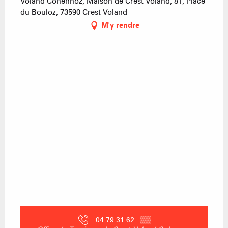
Voland Cohennoz, Maison de Crest-Voland, 81, Place
du Bouloz, 73590 Crest-Voland
M'y rendre
04 79 31 62
▒▒