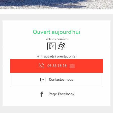
Ouverture et coordonnées
Ouvert aujourd'hui
Voir les horaires
Parking
Animaux acceptés
+ 4 autre(s) prestation(s)
06 33 78 18
▒▒
Contactez-nous
Page Facebook