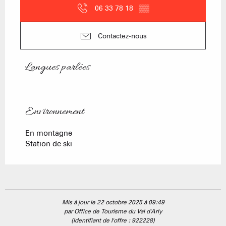
06 33 78 18
▒▒
Contactez-nous
Langues parlées
Langues parlées
Environnement
Environnement
En montagne
Station de ski
Mis à jour le 22 octobre 2025 à 09:49
par Office de Tourisme du Val d'Arly
(Identifiant de l'offre :
922228
)