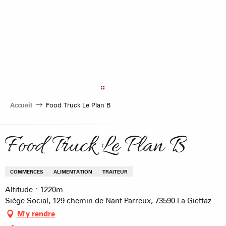
Aller
au
contenu
principal
Accueil
Food Truck Le Plan B
Food Truck Le Plan B
COMMERCES
ALIMENTATION
TRAITEUR
Altitude : 1220m
Siège Social, 129 chemin de Nant Parreux, 73590 La Giettaz
M'y rendre